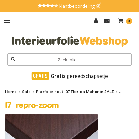
klantbeoordeling
0
Hout
Effen
Zoeken
naar:
Marmer
 Gratis
 gereedschapsetje
Metaal
Home
Sale
Plakfolie hout I07 Florida Mahonie SALE
Glitter
I7_repro-zoom
I7_repro-zoom
Natuursteen
Textiel
Gereedschap