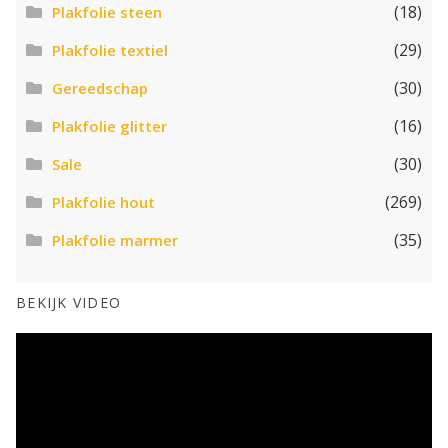
(18)
Plakfolie steen
(29)
Plakfolie textiel
(30)
Gereedschap
(16)
Plakfolie glitter
(30)
Sale
(269)
Plakfolie hout
(35)
Plakfolie marmer
BEKIJK VIDEO