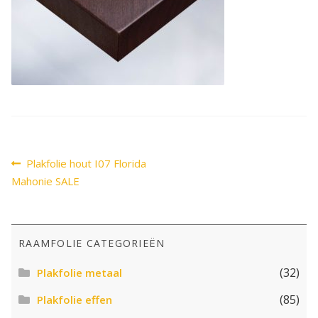
SALE
Advies
Sub
uitv
Bericht
Vorig
Plakfolie hout I07 Florida
bericht:
navigatie
Mahonie SALE
RAAMFOLIE CATEGORIEËN
(32)
Plakfolie metaal
(85)
Plakfolie effen