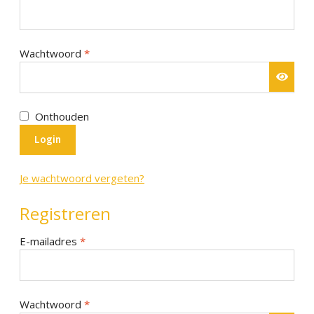
SALE
Advies
Sub
Vereist
Wachtwoord
*
uitv
Onthouden
Login
Je wachtwoord vergeten?
Registreren
Vereist
E-mailadres
*
Vereist
Wachtwoord
*