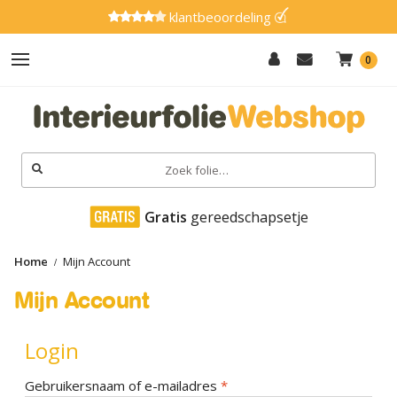
klantbeoordeling
0
Hout
Effen
Zoeken
naar:
Marmer
 Gratis
 gereedschapsetje
Metaal
Home
Mijn Account
Glitter
Mijn Account
Natuursteen
Textiel
Login
Gereedschap
Vereist
Gebruikersnaam of e-mailadres
*