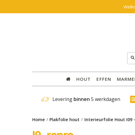
Welk
Zoe
naar
HOUT
EFFEN
MARME
 Levering 
binnen
 5 werkdagen
Home
Plakfolie hout
Interieurfolie Hout I09 
I9_repro