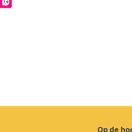
7,9
Op de ho