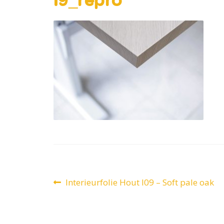
Bericht
Vorig
Interieurfolie Hout I09 – Soft pale oak
bericht:
navigatie