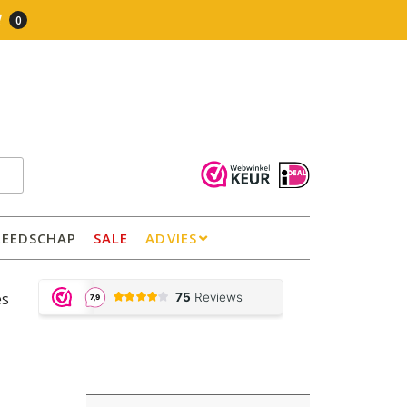
0
REEDSCHAP
SALE
ADVIES
es