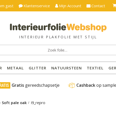
om gast
Klantenservice
Mijn Account
Contact
ken
:
R
METAAL
GLITTER
NATUURSTEEN
TEXTIEL
GE
 Gratis
 gereedschapsetje
Cashback
 op sampl
– Soft pale oak
I9_repro