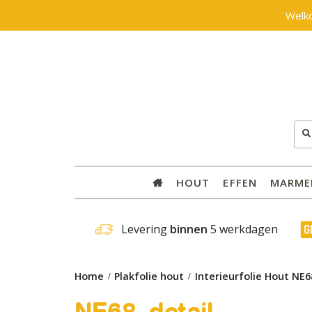
Welk
Zoe
naar
HOUT
EFFEN
MARME
 Levering 
binnen
 5 werkdagen
Home
Plakfolie hout
Interieurfolie Hout NE68
NE68_detail