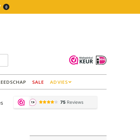
0
REEDSCHAP
SALE
ADVIES
es