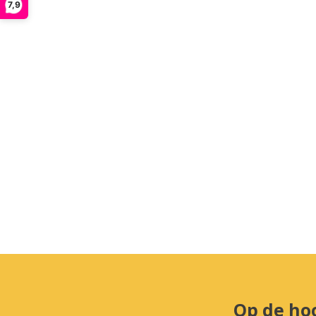
7,9
Op de ho