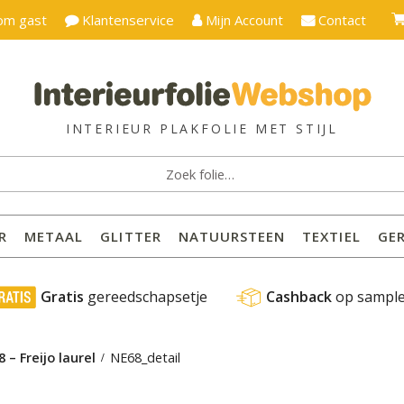
om gast
Klantenservice
Mijn Account
Contact
ken
:
R
METAAL
GLITTER
NATUURSTEEN
TEXTIEL
GE
 Gratis
 gereedschapsetje
Cashback
 op sampl
 – Freijo laurel
NE68_detail