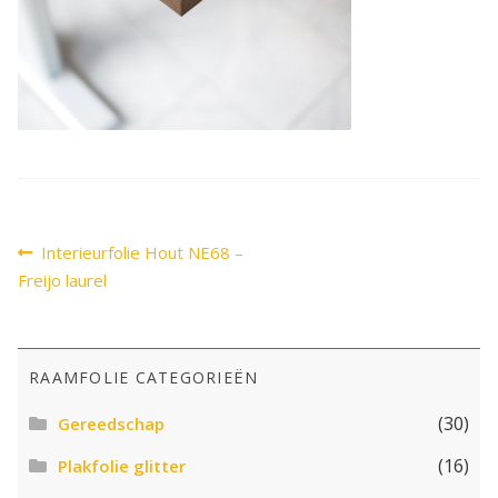
SALE
Advies
Sub
uitv
Bericht
Vorig
Interieurfolie Hout NE68 –
bericht:
navigatie
Freijo laurel
RAAMFOLIE CATEGORIEËN
(30)
Gereedschap
(16)
Plakfolie glitter