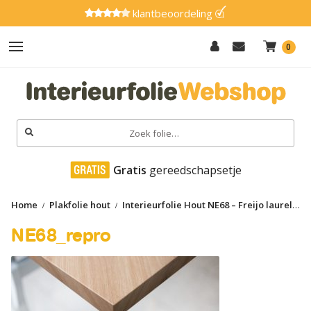
klantbeoordeling
0
Hout
Effen
Zoeken
naar:
Marmer
 Gratis
 gereedschapsetje
Metaal
Home
Plakfolie hout
Interieurfolie Hout NE68 – Freijo laurel
Glitter
NE68_repro
NE68_repro
Natuursteen
Textiel
Gereedschap