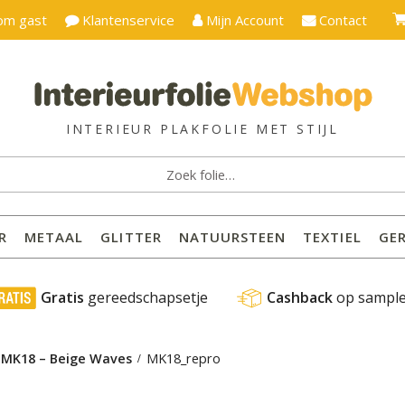
om gast
Klantenservice
Mijn Account
Contact
ken
:
R
METAAL
GLITTER
NATUURSTEEN
TEXTIEL
GE
 Gratis
 gereedschapsetje
Cashback
 op sampl
l MK18 – Beige Waves
MK18_repro