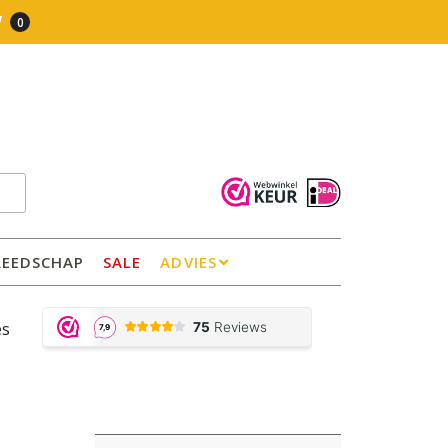
0
REEDSCHAP
SALE
ADVIES
es