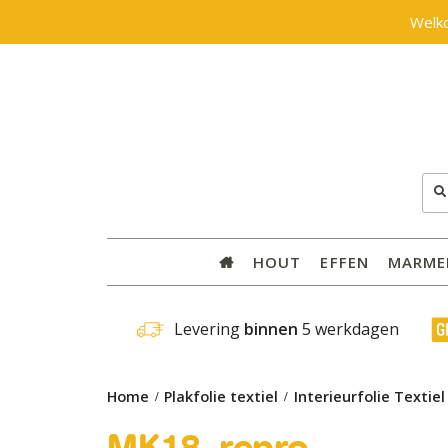
Welk
Zoe
naar
HOUT
EFFEN
MARME
 Levering 
binnen
 5 werkdagen
Home
Plakfolie textiel
Interieurfolie Textie
MK18_repro