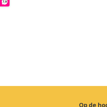
7,9
Op de ho