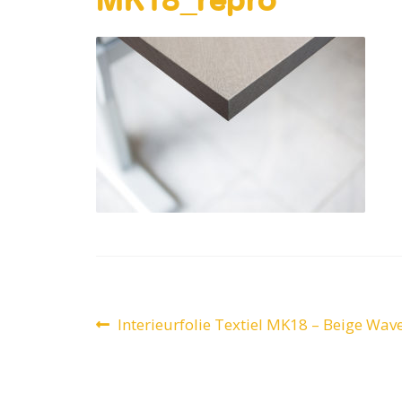
Bericht
Vorig
Interieurfolie Textiel MK18 – Beige Wav
bericht:
navigatie