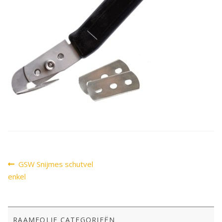
SALE
Advies
Sub
uitv
Bericht
Vorig
GSW Snijmes schutvel
bericht:
navigatie
enkel
RAAMFOLIE CATEGORIEËN