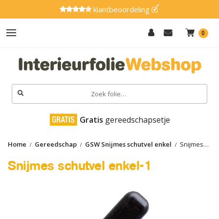
klantbeoordeling
0
Hout
Effen
Zoeken
naar:
Marmer
 Gratis
 gereedschapsetje
Metaal
Home
Gereedschap
GSW Snijmes schutvel enkel
Snijmes
Glitter
schutvel enkel-1
Snijmes schutvel enkel-1
Natuursteen
Textiel
Gereedschap