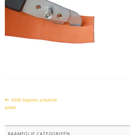
SALE
Advies
Sub
uitv
Bericht
Vorig
GSW Snijmes schutvel
bericht:
navigatie
enkel
RAAMFOLIE CATEGORIEËN