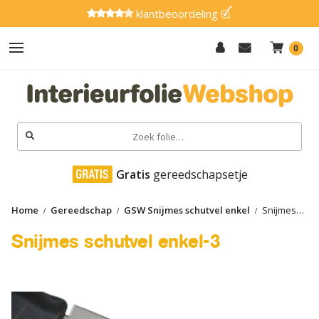
klantbeoordeling
0
Hout
Effen
Zoeken
naar:
Marmer
 Gratis
 gereedschapsetje
Metaal
Home
Gereedschap
GSW Snijmes schutvel enkel
Snijmes
Glitter
schutvel enkel-3
Snijmes schutvel enkel-3
Natuursteen
Textiel
Gereedschap