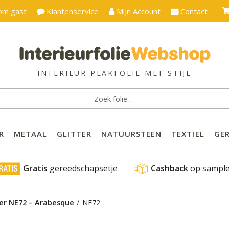
om gast
Klantenservice
Mijn Account
Contact
ken
:
R
METAAL
GLITTER
NATUURSTEEN
TEXTIEL
GE
 Gratis
 gereedschapsetje
Cashback
 op sampl
mer NE72 – Arabesque
NE72