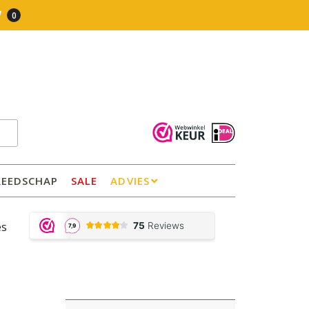
0
REEDSCHAP
SALE
ADVIES
es