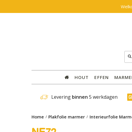
Welk
Zoe
naar
HOUT
EFFEN
MARME
 Levering 
binnen
 5 werkdagen
Home
Plakfolie marmer
Interieurfolie Mar
NE72