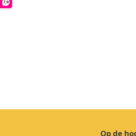
7,9
Op de ho