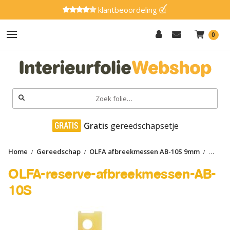
klantbeoordeling
0
Hout
Effen
Zoeken
naar:
Marmer
 Gratis
 gereedschapsetje
Metaal
Home
Gereedschap
OLFA afbreekmessen AB-10S 9mm
Glitter
OLFA-reserve-afbreekmessen-AB-10S
OLFA-reserve-afbreekmessen-AB-
Natuursteen
10S
Textiel
Gereedschap