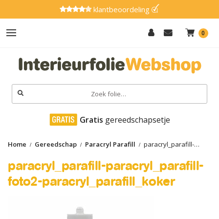
klantbeoordeling
0
Hout
Effen
Zoeken
naar:
Marmer
 Gratis
 gereedschapsetje
Metaal
Home
Gereedschap
Paracryl Parafill
paracryl_parafill-
Glitter
paracryl_parafill-foto2-paracryl_parafill_koker
paracryl_parafill-paracryl_parafill-
Natuursteen
foto2-paracryl_parafill_koker
Textiel
Gereedschap