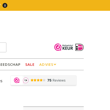
0
REEDSCHAP
SALE
ADVIES
es