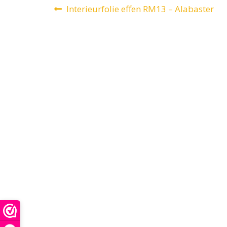
Bericht
Vorig
Interieurfolie effen RM13 – Alabaster
bericht:
navigatie