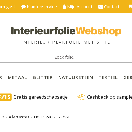
om gast
Klantenservice
Mijn Account
Contact
ken
:
R
METAAL
GLITTER
NATUURSTEEN
TEXTIEL
GE
 Gratis
 gereedschapsetje
Cashback
 op sampl
13 – Alabaster
rm13_6a12177b80