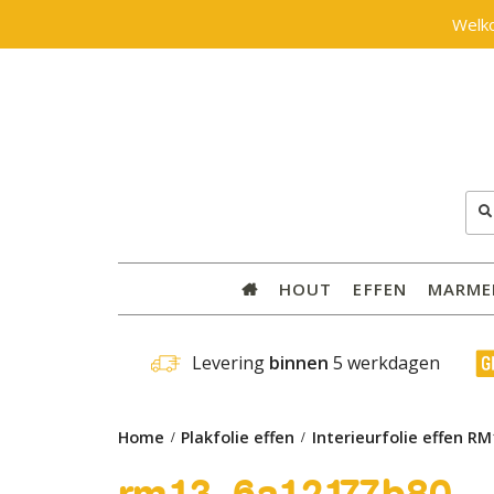
Welk
Zoe
naar
HOUT
EFFEN
MARME
 Levering 
binnen
 5 werkdagen
Home
Plakfolie effen
Interieurfolie effen RM
rm13_6a12177b80