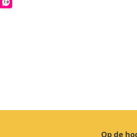
7,9
Op de ho