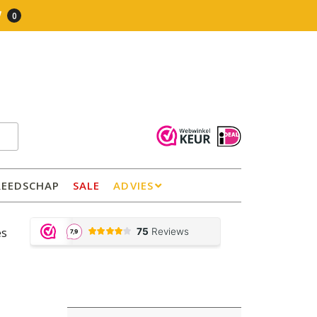
0
REEDSCHAP
SALE
ADVIES
es