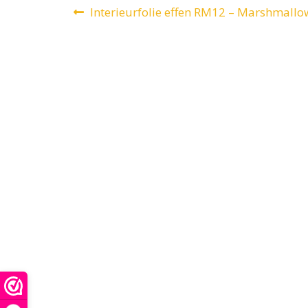
Bericht
Vorig
Interieurfolie effen RM12 – Marshmallo
bericht:
navigatie