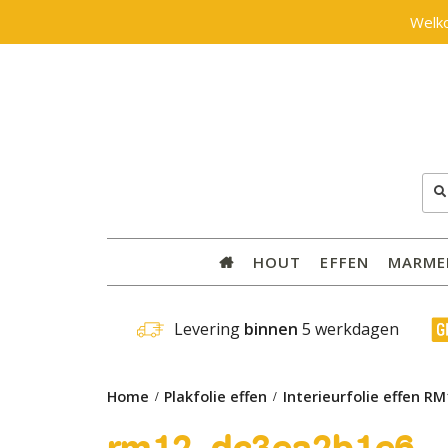
Welk
Zoe
naar
HOUT
EFFEN
MARME
 Levering 
binnen
 5 werkdagen
Home
Plakfolie effen
Interieurfolie effen R
rm12_dc3ea2b1e6