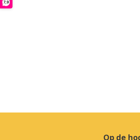
7,9
Op de ho