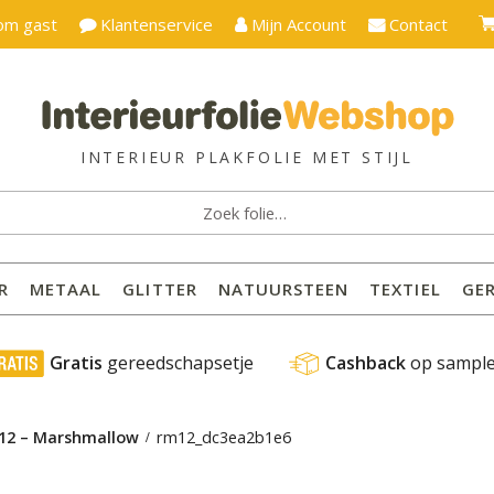
om gast
Klantenservice
Mijn Account
Contact
ken
:
R
METAAL
GLITTER
NATUURSTEEN
TEXTIEL
GE
 Gratis
 gereedschapsetje
Cashback
 op sampl
M12 – Marshmallow
rm12_dc3ea2b1e6