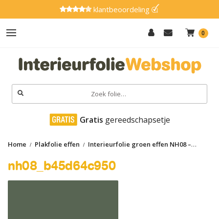
klantbeoordeling
0
Hout
Effen
Zoeken
naar:
Marmer
 Gratis
 gereedschapsetje
Metaal
Home
Plakfolie effen
Interieurfolie groen effen NH08 –
Glitter
Groen-Forest Green
nh08_b45d64c950
nh08_b45d64c950
Natuursteen
Textiel
Gereedschap