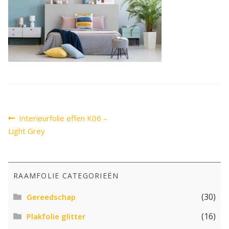
SALE
Advies
Sub
uitv
Bericht
Vorig
Interieurfolie effen K06 –
bericht:
navigatie
Light Grey
RAAMFOLIE CATEGORIEËN
(30)
Gereedschap
(16)
Plakfolie glitter