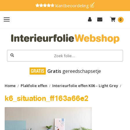
klantbeoordeling
0
Hout
Effen
Zoeken
naar:
Marmer
 Gratis
 gereedschapsetje
Metaal
Home
Plakfolie effen
Interieurfolie effen K06 – Light Grey
Glitter
k6_situation_ff163a66e2
k6_situation_ff163a66e2
Natuursteen
Textiel
Gereedschap