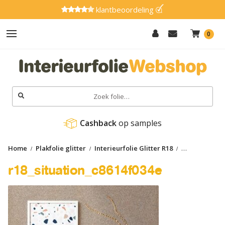
klantbeoordeling
0
Hout
Effen
Zoeken
naar:
Marmer
Cashback
 op samples
Metaal
Home
Plakfolie glitter
Interieurfolie Glitter R18
Glitter
r18_situation_c8614f034e
r18_situation_c8614f034e
Natuursteen
Textiel
Gereedschap