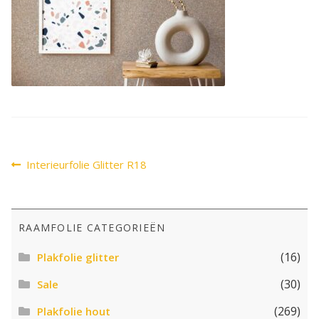
SALE
Advies
Sub
uitv
Bericht
Vorig
Interieurfolie Glitter R18
bericht:
navigatie
RAAMFOLIE CATEGORIEËN
(16)
Plakfolie glitter
(30)
Sale
(269)
Plakfolie hout