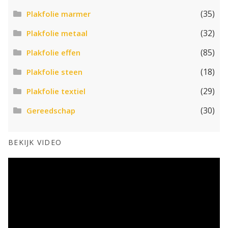
(35)
Plakfolie marmer
(32)
Plakfolie metaal
(85)
Plakfolie effen
(18)
Plakfolie steen
(29)
Plakfolie textiel
(30)
Gereedschap
BEKIJK VIDEO