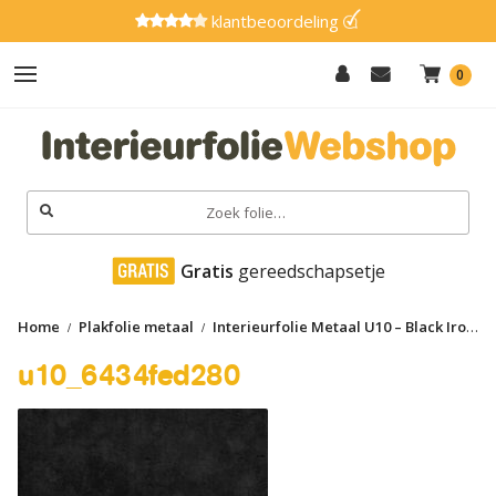
klantbeoordeling
0
Hout
Effen
Zoeken
naar:
Marmer
 Gratis
 gereedschapsetje
Metaal
Home
Plakfolie metaal
Interieurfolie Metaal U10 – Black Iron
Glitter
u10_6434fed280
u10_6434fed280
Natuursteen
Textiel
Gereedschap