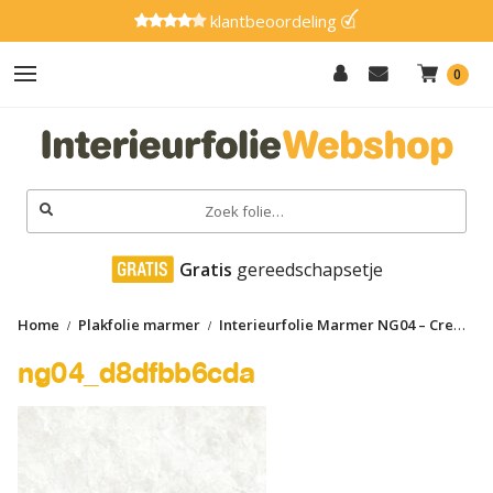
klantbeoordeling
0
Hout
Effen
Zoeken
naar:
Marmer
 Gratis
 gereedschapsetje
Metaal
Home
Plakfolie marmer
Interieurfolie Marmer NG04 – Crema
Glitter
ng04_d8dfbb6cda
ng04_d8dfbb6cda
Natuursteen
Textiel
Gereedschap