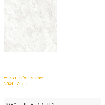
SALE
Advies
Sub
uitv
Bericht
Vorig
Interieurfolie Marmer
bericht:
navigatie
NG04 – Crema
RAAMFOLIE CATEGORIEËN