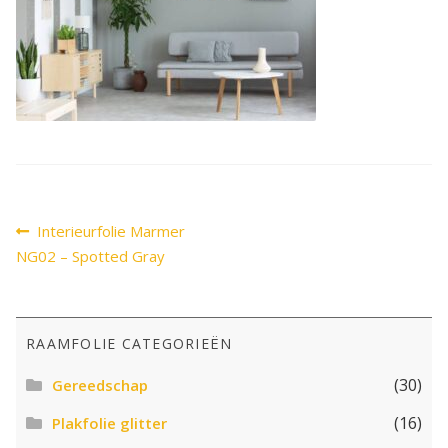
SALE
Advies
Sub
uitv
Bericht
Vorig
Interieurfolie Marmer
bericht:
navigatie
NG02 – Spotted Gray
RAAMFOLIE CATEGORIEËN
(30)
Gereedschap
(16)
Plakfolie glitter