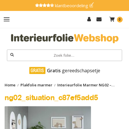
klantbeoordeling
0
Hout
Effen
Zoeken
naar:
Marmer
 Gratis
 gereedschapsetje
Metaal
Home
Plakfolie marmer
Interieurfolie Marmer NG02 –
Glitter
Spotted Gray
ng02_situation_c87ef5add5
ng02_situation_c87ef5add5
Natuursteen
Textiel
Gereedschap