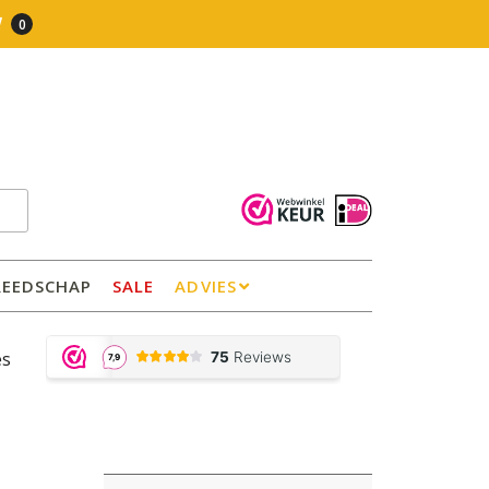
0
REEDSCHAP
SALE
ADVIES
es