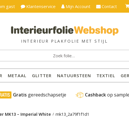
om gast
Klantenservice
Mijn Account
Contact
ken
:
R
METAAL
GLITTER
NATUURSTEEN
TEXTIEL
GE
 Gratis
 gereedschapsetje
Cashback
 op sampl
er MK13 – Imperial White
mk13_2a79f1f1d1