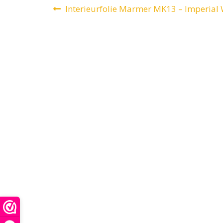
Bericht
Vorig
Interieurfolie Marmer MK13 – Imperial 
bericht:
navigatie