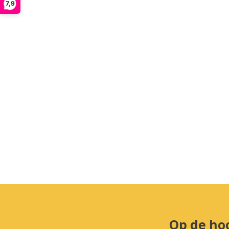
7,9
Op de ho