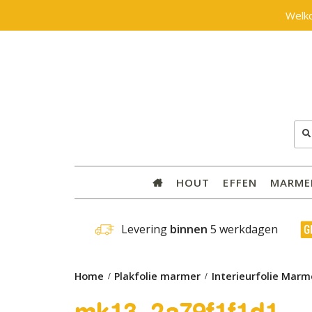
Welk
Zoe
naar
HOUT
EFFEN
MARME
 Levering 
binnen
 5 werkdagen
Home
Plakfolie marmer
Interieurfolie Marm
mk13_2a79f1f1d1