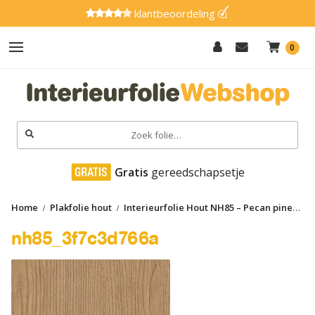
klantbeoordeling
0
Hout
Effen
Zoeken
naar:
Marmer
 Gratis
 gereedschapsetje
Metaal
Home
Plakfolie hout
Interieurfolie Hout NH85 – Pecan pine
Glitter
nh85_3f7c3d766a
nh85_3f7c3d766a
Natuursteen
Textiel
Gereedschap