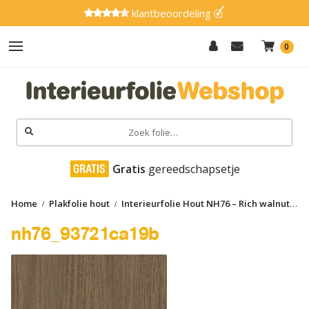
klantbeoordeling
0
Hout
Effen
Zoeken
naar:
Marmer
 Gratis
 gereedschapsetje
Metaal
Home
Plakfolie hout
Interieurfolie Hout NH76 – Rich walnut
Glitter
nh76_93721ca19b
nh76_93721ca19b
Natuursteen
Textiel
Gereedschap