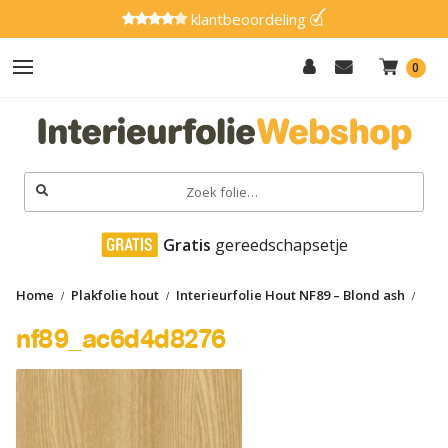
klantbeoordeling
0
Hout
Effen
Zoeken
naar:
Marmer
 Gratis
 gereedschapsetje
Metaal
Home
Plakfolie hout
Interieurfolie Hout NF89 – Blond ash
Glitter
nf89_ac6d4d8276
nf89_ac6d4d8276
Natuursteen
Textiel
Gereedschap