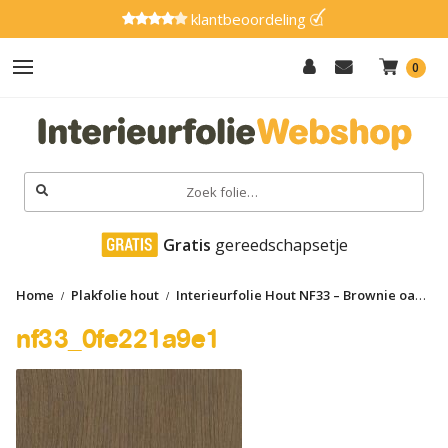
klantbeoordeling
0
Hout
Effen
Zoeken
naar:
Marmer
 Gratis
 gereedschapsetje
Metaal
Home
Plakfolie hout
Interieurfolie Hout NF33 – Brownie oak
Glitter
nf33_0fe221a9e1
nf33_0fe221a9e1
Natuursteen
Textiel
Gereedschap