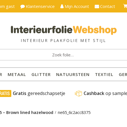
om gast
Klantenservice
Mijn Account
Contact
ken
:
R
METAAL
GLITTER
NATUURSTEEN
TEXTIEL
GE
 Gratis
 gereedschapsetje
Cashback
 op sampl
65 – Brown lined hazelwood
ne65_6c2acc8375