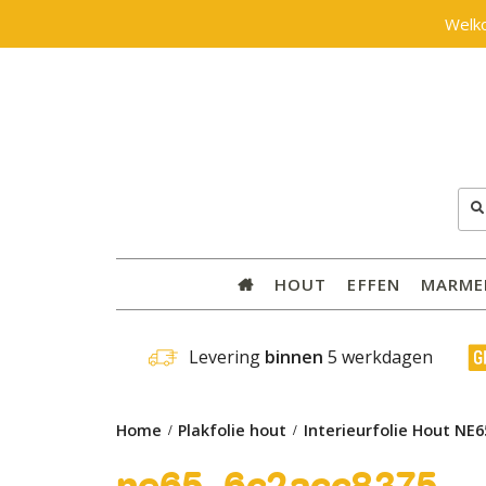
Welk
Zoe
naar
HOUT
EFFEN
MARME
 Levering 
binnen
 5 werkdagen
Home
Plakfolie hout
Interieurfolie Hout NE
ne65_6c2acc8375