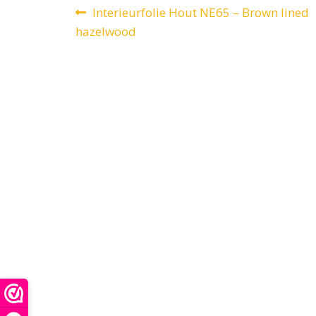
Bericht
Vorig
Interieurfolie Hout NE65 – Brown lined
bericht:
hazelwood
navigatie