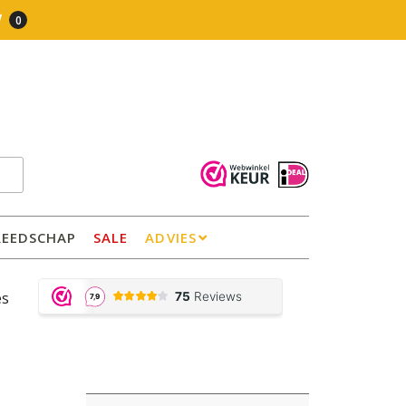
0
REEDSCHAP
SALE
ADVIES
es