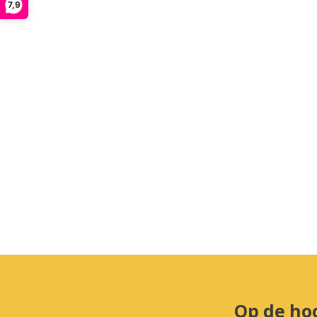
7,9
Op de ho