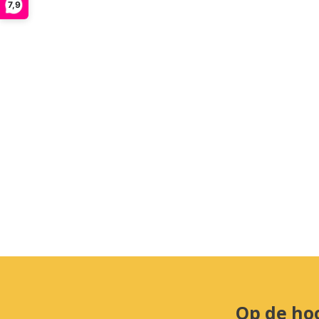
7,9
Op de ho