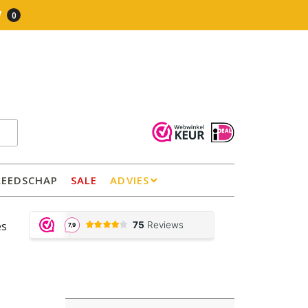
0
REEDSCHAP
SALE
ADVIES
es