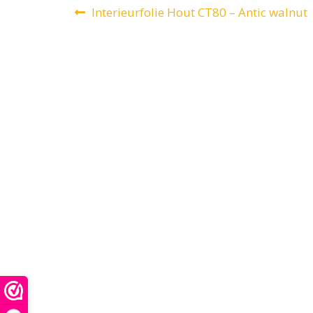
Bericht
Vorig
Interieurfolie Hout CT80 – Antic walnut
bericht:
navigatie