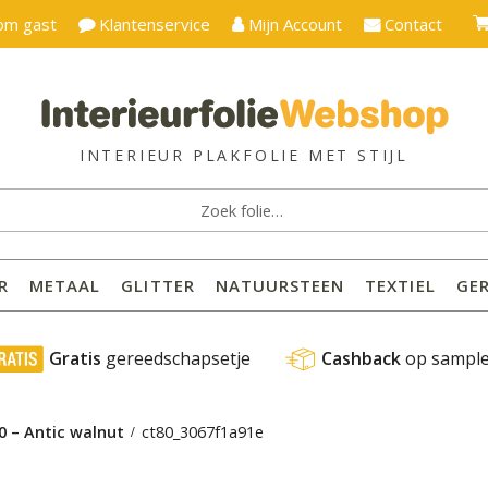
om gast
Klantenservice
Mijn Account
Contact
ken
:
R
METAAL
GLITTER
NATUURSTEEN
TEXTIEL
GE
 Gratis
 gereedschapsetje
Cashback
 op sampl
0 – Antic walnut
ct80_3067f1a91e