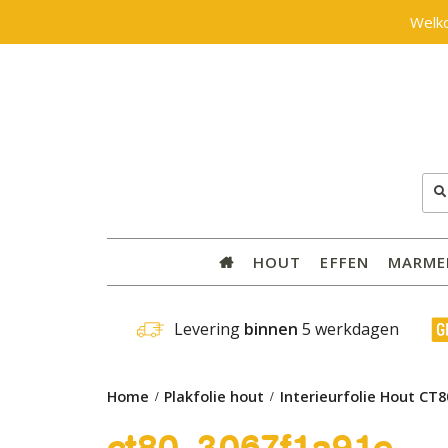
Welk
Zoe
naar
HOUT
EFFEN
MARME
 Levering 
binnen
 5 werkdagen
Home
Plakfolie hout
Interieurfolie Hout CT8
ct80_3067f1a91e