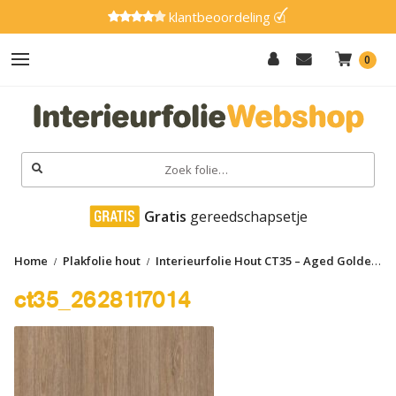
klantbeoordeling
0
Hout
Effen
Zoeken
naar:
Marmer
 Gratis
 gereedschapsetje
Metaal
Home
Plakfolie hout
Interieurfolie Hout CT35 – Aged Golden
Glitter
pine
ct35_2628117014
ct35_2628117014
Natuursteen
Textiel
Gereedschap