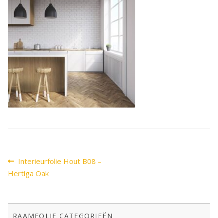
SALE
Advies
Sub
uitv
Bericht
Vorig
Interieurfolie Hout B08 –
bericht:
navigatie
Hertiga Oak
RAAMFOLIE CATEGORIEËN