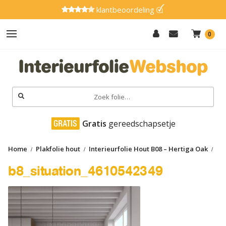
klantbeoordeling
0
Hout
Effen
Zoeken
naar:
Marmer
 Gratis
 gereedschapsetje
Metaal
Home
Plakfolie hout
Interieurfolie Hout B08 – Hertiga Oak
Glitter
b8_situation_4610542349
b8_situation_4610542349
Natuursteen
Textiel
Gereedschap