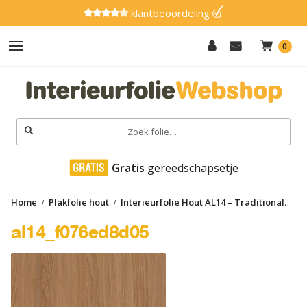
klantbeoordeling
0
Hout
Effen
Zoeken
naar:
Marmer
 Gratis
 gereedschapsetje
Metaal
Home
Plakfolie hout
Interieurfolie Hout AL14 – Traditional
Glitter
oak
al14_f076ed8d05
al14_f076ed8d05
Natuursteen
Textiel
Gereedschap