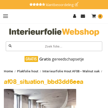
klantbeoordeling
0
Hout
Effen
Zoeken
naar:
Marmer
 Gratis
 gereedschapsetje
Metaal
Home
Plakfolie hout
Interieurfolie Hout AF08 – Walnut oak
Glitter
af08_situation_bbd3dd6eea
af08_situation_bbd3dd6eea
Natuursteen
Textiel
Gereedschap