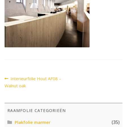
SALE
Advies
Sub
uitv
Bericht
Vorig
Interieurfolie Hout AF08 –
bericht:
navigatie
Walnut oak
RAAMFOLIE CATEGORIEËN
(35)
Plakfolie marmer