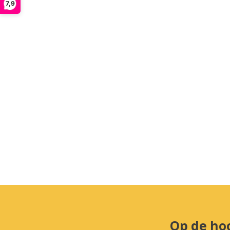
7,9
Op de ho