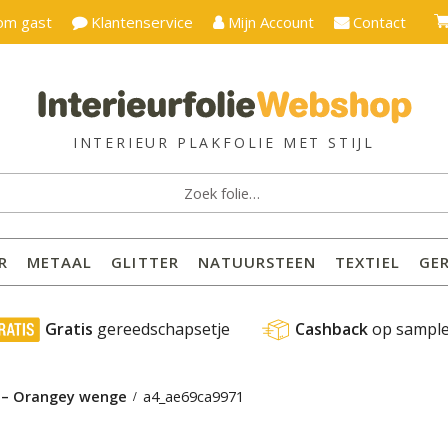
om gast
Klantenservice
Mijn Account
Contact
ken
:
R
METAAL
GLITTER
NATUURSTEEN
TEXTIEL
GE
 Gratis
 gereedschapsetje
Cashback
 op sampl
4 – Orangey wenge
a4_ae69ca9971