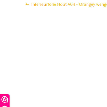
Bericht
Vorig
Interieurfolie Hout A04 – Orangey weng
bericht:
navigatie