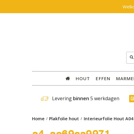
Welk
Zoe
naar
HOUT
EFFEN
MARME
 Levering 
binnen
 5 werkdagen
Home
Plakfolie hout
Interieurfolie Hout A0
a4_ae69ca9971