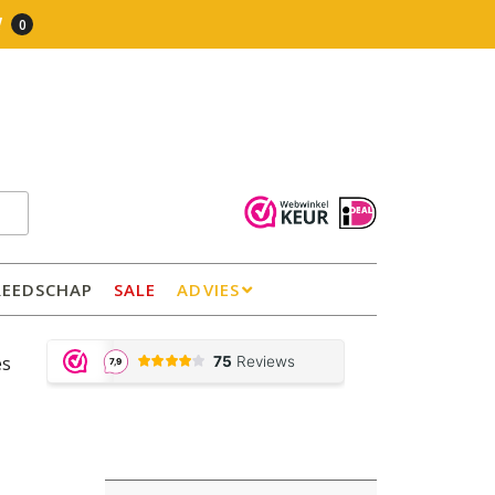
0
REEDSCHAP
SALE
ADVIES
es