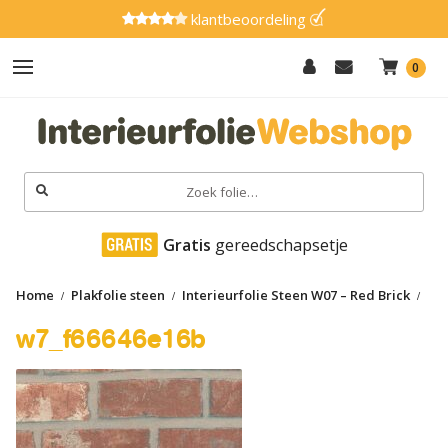
klantbeoordeling
0
Hout
Effen
Zoeken
naar:
Marmer
 Gratis
 gereedschapsetje
Metaal
Home
Plakfolie steen
Interieurfolie Steen W07 – Red Brick
Glitter
w7_f66646e16b
w7_f66646e16b
Natuursteen
Textiel
Gereedschap