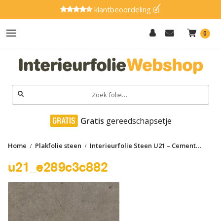
klantbeoordeling
0
Hout
Effen
Zoeken
naar:
Marmer
 Gratis
 gereedschapsetje
Metaal
Home
Plakfolie steen
Interieurfolie Steen U21 – Cement
Glitter
Taupe
u21_e289c3c882
u21_e289c3c882
Natuursteen
Textiel
Gereedschap