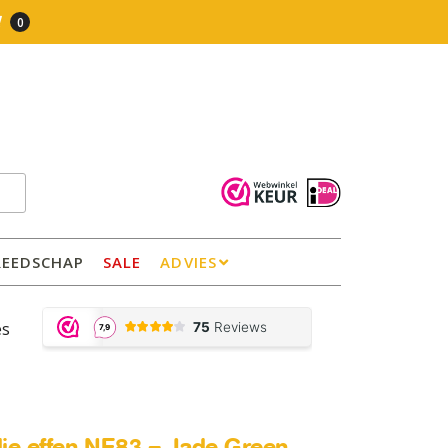
0
REEDSCHAP
SALE
ADVIES
es
olie effen NE83 – Jade Green