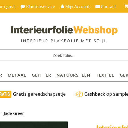
om gast
Klantenservice
Mijn Account
Contact
ken
:
R
METAAL
GLITTER
NATUURSTEEN
TEXTIEL
GE
 Gratis
 gereedschapsetje
Cashback
 op sampl
3 – Jade Green
Interieurf