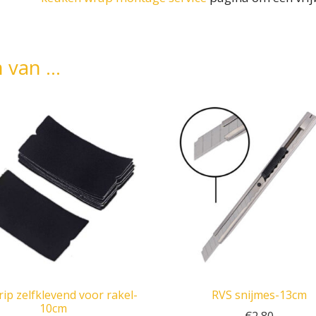
n van …
trip zelfklevend voor rakel-
RVS snijmes-13cm
10cm