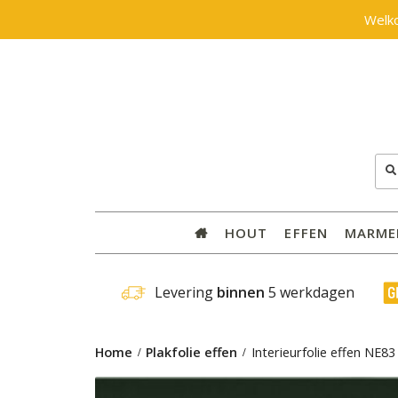
Welk
Zoe
naar
HOUT
EFFEN
MARME
 Levering 
binnen
 5 werkdagen
Home
Plakfolie effen
Interieurfolie effen NE8