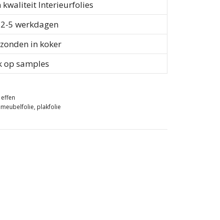
waliteit Interieurfolies
d 2-5 werkdagen
rzonden in koker
k op samples
 effen
,
meubelfolie
,
plakfolie