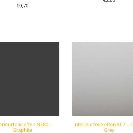
€
2,80
€
0,70
erieurfolie effen NE80 –
Interieurfolie effen K07 –
Graphite
Grey