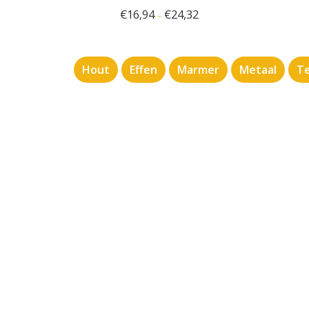
€
16,94
€
24,32
-
Hout
Effen
Marmer
Metaal
Te