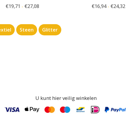
€
19,71
€
27,08
€
16,94
€
24,32
-
-
xtiel
Steen
Glitter
U kunt hier veilig winkelen