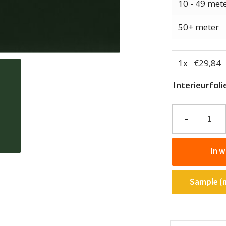
10 - 49 met
50+ meter
1
x
€
29,84
Interieurfoli
Interieurfolie
-
effen
NE83
In 
-
Jade
Green
Sample (m
aantal