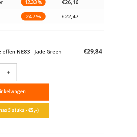
er
12.33 %
€
26,16
24.7 %
€
22,47
€
29,84
e effen NE83 - Jade Green
+
winkelwagen
ax 5 stuks - €5,-)