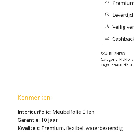
Premium k
Levertij
Veilig ve
Cashbac
SKU:
RI12NE83
Categorie:
Plakfolie
Tags:
interieurfolie
Kenmerken:
Interieurfolie
: Meubelfolie Effen
Garantie
: 10 jaar
Kwaliteit
: Premium, flexibel, waterbestendig