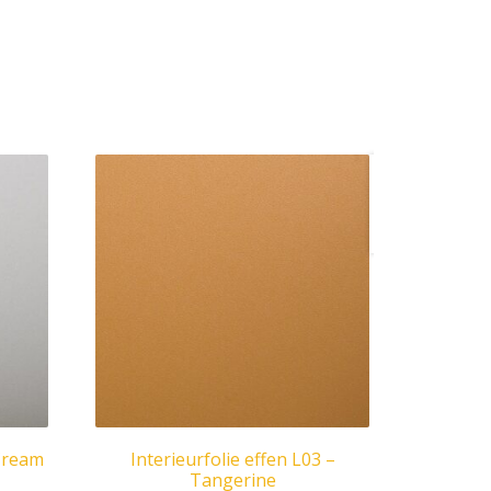
Interieu
effen N
Porcela
 Cream
Interieurfolie effen L03 –
Tangerine