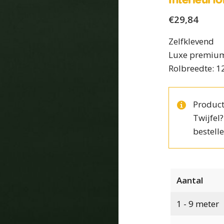
€
29,84
Zelfklevend
Luxe premium
Rolbreedte: 1
Product
Twijfel
bestelle
Aantal
1 - 9
meter