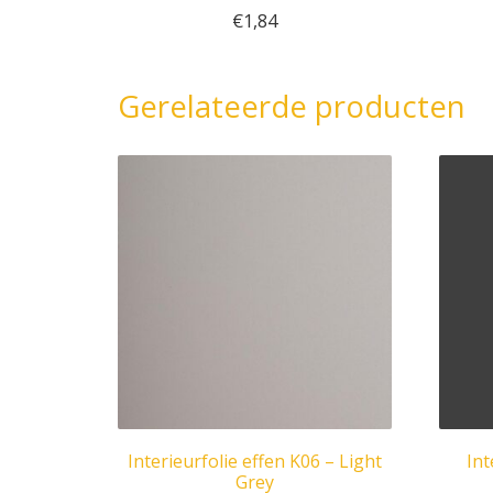
€
1,84
Gerelateerde producten
Interieurfolie effen K06 – Light
Int
Grey