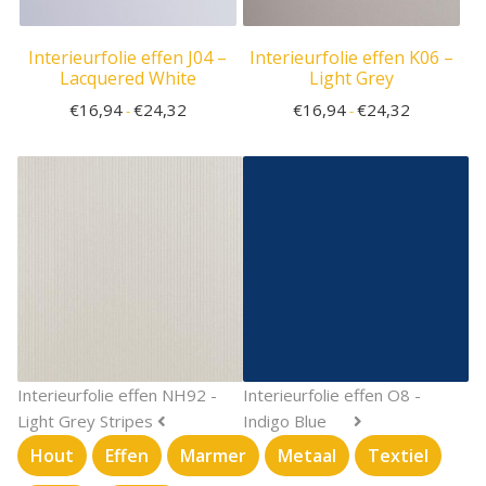
Interieurfolie effen J04 –
Interieurfolie effen K06 –
Lacquered White
Light Grey
€
16,94
€
24,32
€
16,94
€
24,32
-
-
Interieurfolie effen NH92 -
Interieurfolie effen O8 -
Light Grey Stripes
Indigo Blue
Hout
Effen
Marmer
Metaal
Textiel