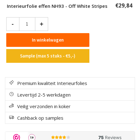
€
29,84
Interieurfolie effen NH93 - Off White Stripes
Interieurfolie
-
+
effen
NH93
In winkelwagen
-
Off
Sample (max 5 stuks - €5,-)
White
Stripes
aantal
Premium kwaliteit Interieurfolies
Levertijd 2-5 werkdagen
Veilig verzonden in koker
Cashback op samples