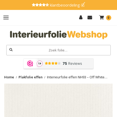
klantbeoordeling
0
Hout
Effen
Zoeken
naar:
Marmer
Metaal
Home
Plakfolie effen
Interieurfolie effen NH93 – Off White
Glitter
Stripes
Natuursteen
Textiel
Gereedschap