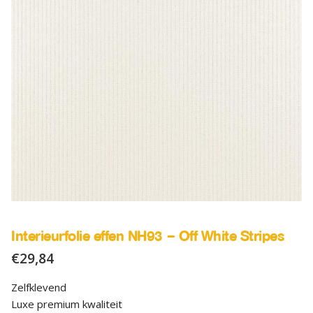
SALE
Advies
Sub
uitv
Interieurfolie effen NH93 – Off White Stripes
€
29,84
Zelfklevend
Luxe premium kwaliteit