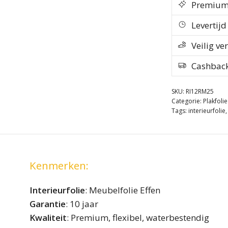
Premium k
Levertij
Veilig ve
Cashbac
SKU:
RI12RM25
Categorie:
Plakfolie
Tags:
interieurfolie
Kenmerken:
Interieurfolie
: Meubelfolie Effen
Garantie
: 10 jaar
Kwaliteit
: Premium, flexibel, waterbestendig