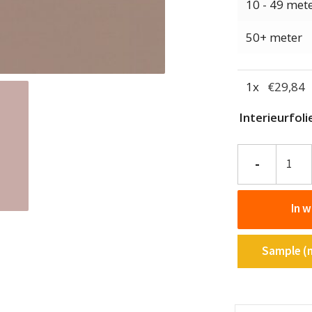
10 - 49 met
50+ meter
1
x
€
29,84
Interieurfol
Interieurfolie
-
effen
RM25
In 
-
Pink
Sand
Sample (m
aantal