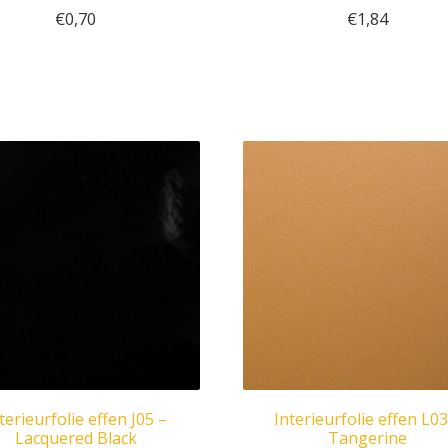
€
0,70
€
1,84
terieurfolie effen J05 –
Interieurfolie effen L03
Lacquered Black
Tangerine