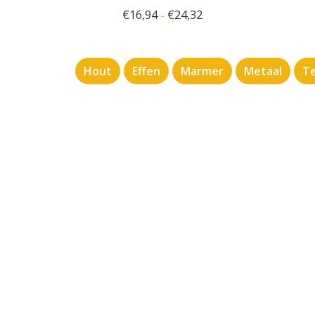
€
16,94
€
24,32
-
Hout
Effen
Marmer
Metaal
Te