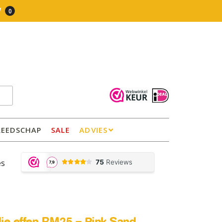
0
REEDSCHAP
SALE
ADVIES
es
olie effen RM25 – Pink Sand