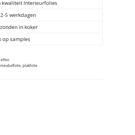
waliteit Interieurfolies
d 2-5 werkdagen
rzonden in koker
k op samples
 effen
,
meubelfolie
,
plakfolie