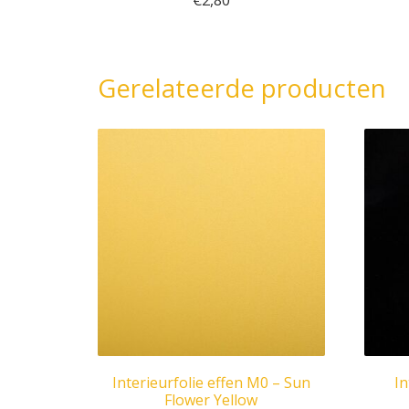
€
2,80
Gerelateerde producten
Interieurfolie effen M0 – Sun
In
Flower Yellow