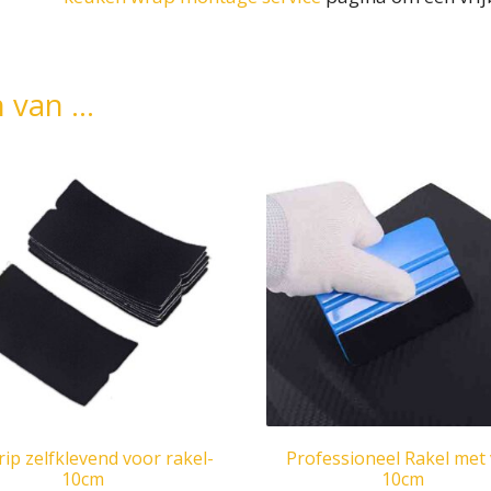
n van …
trip zelfklevend voor rakel-
Professioneel Rakel met v
10cm
10cm