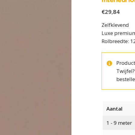
€
29,84
Zelfklevend
Luxe premium
Rolbreedte: 1
Product
Twijfel
bestelle
Aantal
1 - 9
meter