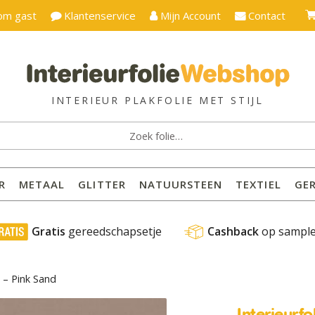
om gast
Klantenservice
Mijn Account
Contact
ken
:
R
METAAL
GLITTER
NATUURSTEEN
TEXTIEL
GE
 Gratis
 gereedschapsetje
Cashback
 op sampl
5 – Pink Sand
Interieurf