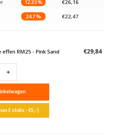
er
12.33 %
€
26,16
24.7 %
€
22,47
€
29,84
ie effen RM25 - Pink Sand
+
winkelwagen
ax 5 stuks - €5,-)