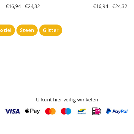
€
16,94
€
24,32
€
16,94
€
24,32
-
-
xtiel
Steen
Glitter
U kunt hier veilig winkelen