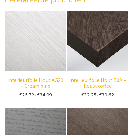
Interieurfolie Hout AG20
Interieurfolie Hout B09 –
– Cream pine
Roast coffee
€
26,72
€
34,09
€
32,25
€
39,62
-
-