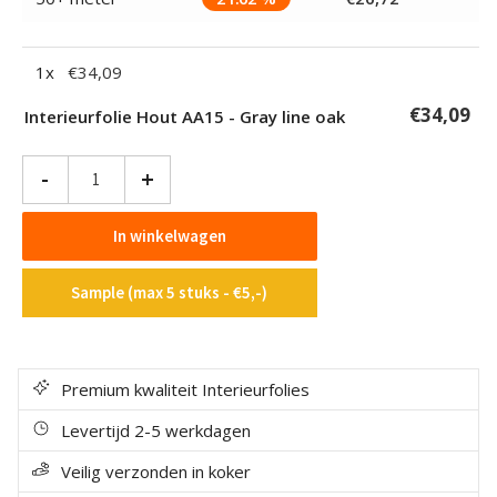
1
x
€
34,09
€
34,09
Interieurfolie Hout AA15 - Gray line oak
Interieurfolie
-
+
Hout
AA15
In winkelwagen
-
Gray
Sample (max 5 stuks - €5,-)
line
oak
aantal
Premium kwaliteit Interieurfolies
Levertijd 2-5 werkdagen
Veilig verzonden in koker