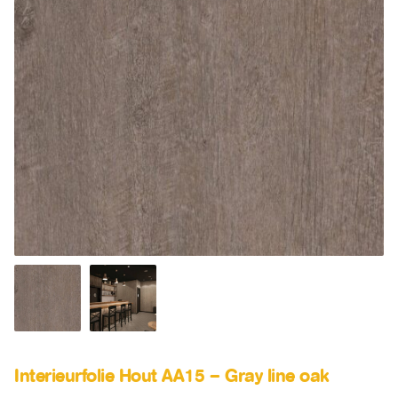
SALE
Advies
Sub
uitv
Interieurfolie Hout AA15 – Gray line oak