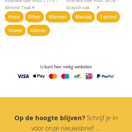
Interieurfolie Hout CT15 -
Interieurfolie Hout NF28 -
Almond Teak
Grayish oak
Hout
Effen
Marmer
Metaal
Textiel
Steen
Glitter
U kunt hier veilig winkelen
Op de hoogte blijven?
Schrijf je in
voor onze nieuwsbrief ...