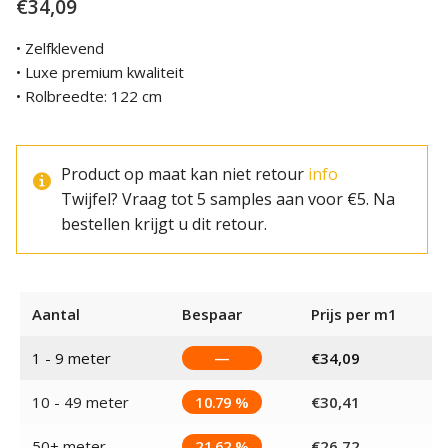
€
34,09
• Zelfklevend
• Luxe premium kwaliteit
• Rolbreedte: 122 cm
Product op maat kan niet retour
info
Twijfel? Vraag tot 5 samples aan voor €5. Na
bestellen krijgt u dit retour.
Aantal
Bespaar
Prijs per m1
1 - 9
meter
—
€
34,09
10 - 49 meter
10.79 %
€
30,41
50+ meter
21.62 %
€
26,72