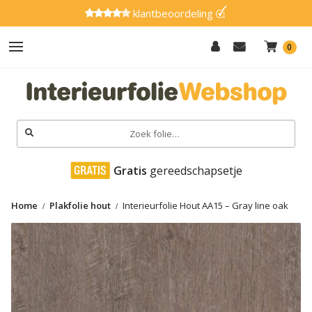
klantbeoordeling
0
Hout
Effen
Zoeken
naar:
Marmer
 Gratis
 gereedschapsetje
Metaal
Home
Plakfolie hout
Interieurfolie Hout AA15 – Gray line oak
Glitter
Natuursteen
Textiel
Gereedschap