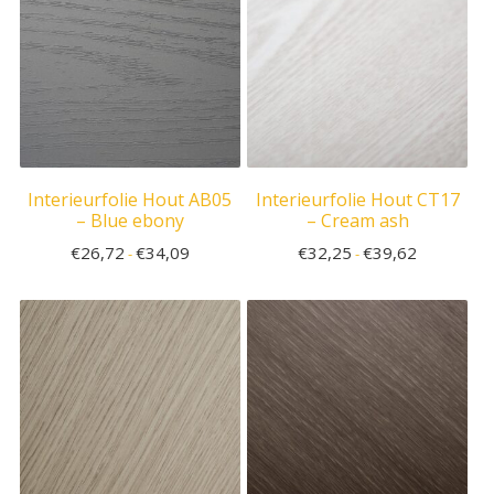
Interieurfolie Hout AB05
Interieurfolie Hout CT17
– Blue ebony
– Cream ash
€
26,72
€
34,09
€
32,25
€
39,62
-
-