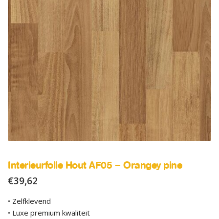
SALE
Advies
Sub
uitv
Interieurfolie Hout AF05 – Orangey pine
€
39,62
• Zelfklevend
• Luxe premium kwaliteit