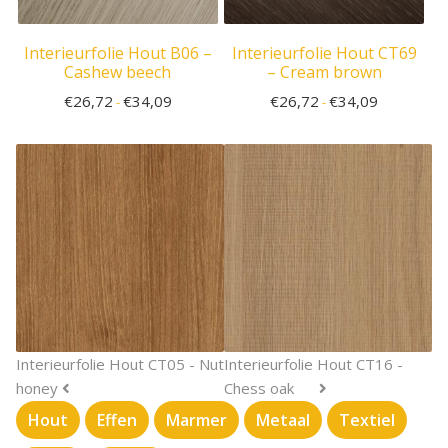
Interieurfolie Hout B06 –
Interieurfolie Hout CT69
Cashew beech
– Cream brown
€
26,72
€
34,09
€
26,72
€
34,09
-
-
Interieurfolie Hout CT05 - Nut
Interieurfolie Hout CT16 -
honey
Chess oak
Hout
Effen
Marmer
Metaal
Textiel