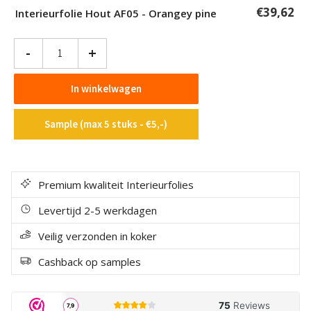
€
39,62
Interieurfolie Hout AF05 - Orangey pine
Interieurfolie
-
+
Hout
AF05
In winkelwagen
-
Orangey
Sample (max 5 stuks - €5,-)
pine
aantal
Premium kwaliteit Interieurfolies
Levertijd 2-5 werkdagen
Veilig verzonden in koker
Cashback op samples