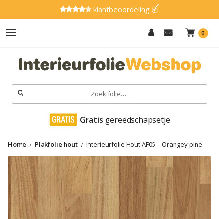
klantbeoordeling
0
Hout
Effen
Zoeken
naar:
Marmer
 Gratis
 gereedschapsetje
Metaal
Home
Plakfolie hout
Interieurfolie Hout AF05 – Orangey pine
Glitter
Natuursteen
Textiel
Gereedschap