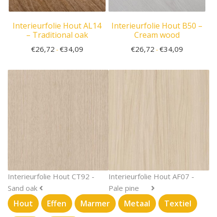
Interieurfolie Hout AL14
Interieurfolie Hout B50 –
– Traditional oak
Cream wood
€
26,72
€
34,09
€
26,72
€
34,09
-
-
Interieurfolie Hout CT92 -
Interieurfolie Hout AF07 -
Sand oak
Pale pine
Hout
Effen
Marmer
Metaal
Textiel