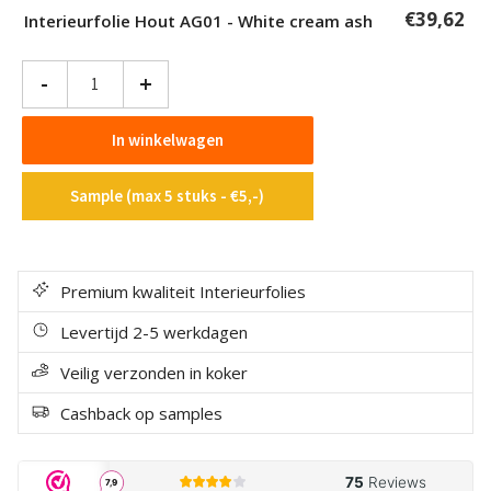
€
39,62
Interieurfolie Hout AG01 - White cream ash
Interieurfolie
-
+
Hout
AG01
In winkelwagen
-
White
Sample (max 5 stuks - €5,-)
cream
ash
aantal
Premium kwaliteit Interieurfolies
Levertijd 2-5 werkdagen
Veilig verzonden in koker
Cashback op samples