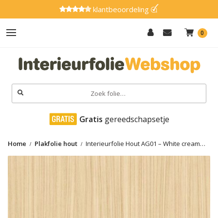
klantbeoordeling
0
Hout
Effen
Zoeken
naar:
Marmer
 Gratis
 gereedschapsetje
Metaal
Home
Plakfolie hout
Interieurfolie Hout AG01 – White cream
Glitter
ash
Natuursteen
Textiel
Gereedschap