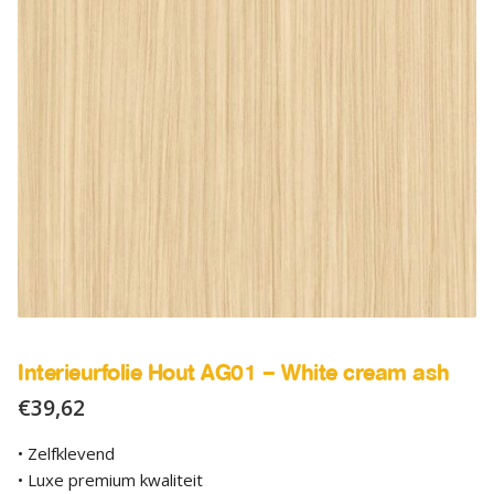
SALE
Advies
Sub
uitv
Interieurfolie Hout AG01 – White cream ash
€
39,62
• Zelfklevend
• Luxe premium kwaliteit