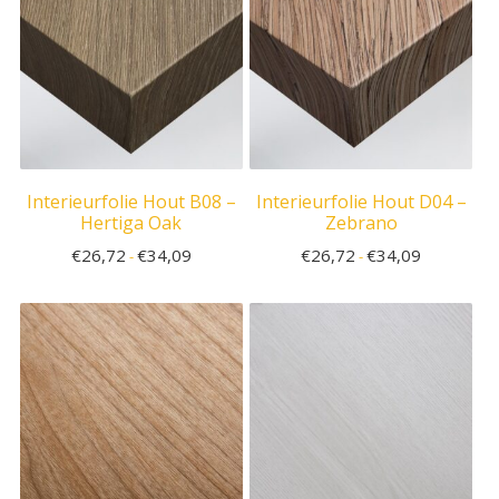
Interieurfolie Hout B08 –
Interieurfolie Hout D04 –
Hertiga Oak
Zebrano
€
26,72
€
34,09
€
26,72
€
34,09
-
-