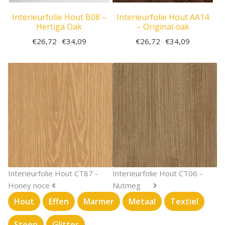
Interieurfolie Hout B08 –
Interieurfolie Hout AA14
Hertiga Oak
– Original oak
€
26,72
€
34,09
€
26,72
€
34,09
-
-
Interieurfolie Hout CT87 -
Interieurfolie Hout CT06 -
Honey noce
Nutmeg
Hout
Effen
Marmer
Metaal
Textiel
Steen
Glitter