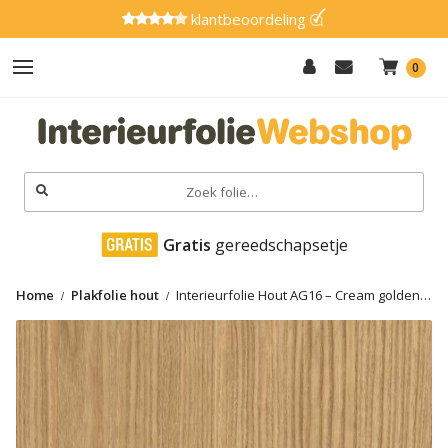
klantbeoordeling
0
Hout
Effen
Zoeken
naar:
Marmer
 Gratis
 gereedschapsetje
Metaal
Home
Plakfolie hout
Interieurfolie Hout AG16 – Cream golden
Glitter
ash
Natuursteen
Textiel
Gereedschap