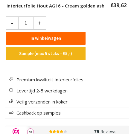
€
39,62
Interieurfolie Hout AG16 - Cream golden ash
Interieurfolie
-
+
Hout
AG16
In winkelwagen
-
Cream
Sample (max 5 stuks - €5,-)
golden
ash
aantal
Premium kwaliteit Interieurfolies
Levertijd 2-5 werkdagen
Veilig verzonden in koker
Cashback op samples