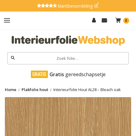
klantbeoordeling
0
Hout
Effen
Zoeken
naar:
Marmer
 Gratis
 gereedschapsetje
Metaal
Home
Plakfolie hout
Interieurfolie Hout AL28 – Bleach oak
Glitter
Natuursteen
Textiel
Gereedschap