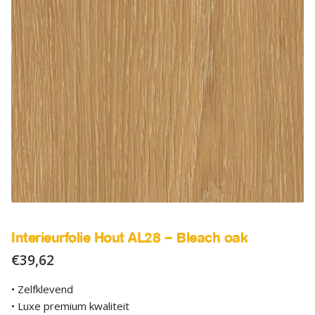
SALE
Advies
Sub
uitv
Interieurfolie Hout AL28 – Bleach oak
€
39,62
• Zelfklevend
• Luxe premium kwaliteit