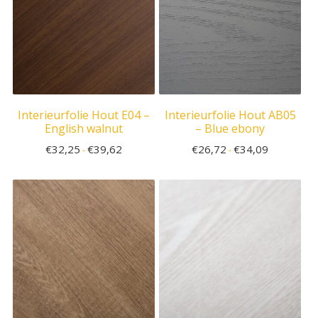
Interieurfolie Hout E04 –
Interieurfolie Hout AB05
English walnut
– Blue ebony
€
32,25
€
39,62
€
26,72
€
34,09
-
-