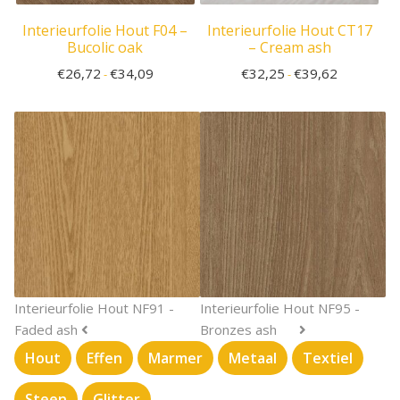
Interieurfolie Hout F04 –
Interieurfolie Hout CT17
Bucolic oak
– Cream ash
€
26,72
€
34,09
€
32,25
€
39,62
-
-
Interieurfolie Hout NF91 -
Interieurfolie Hout NF95 -
Faded ash
Bronzes ash
Hout
Effen
Marmer
Metaal
Textiel
Steen
Glitter