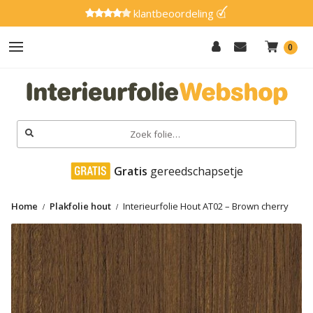
klantbeoordeling
0
Hout
Effen
Zoeken
naar:
Marmer
 Gratis
 gereedschapsetje
Metaal
Home
Plakfolie hout
Interieurfolie Hout AT02 – Brown cherry
Glitter
Natuursteen
Textiel
Gereedschap