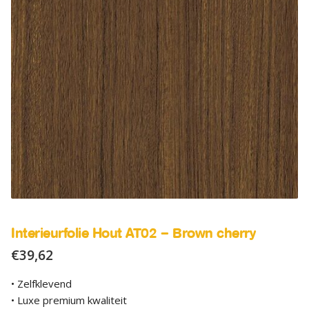
SALE
Advies
Sub
uitv
Interieurfolie Hout AT02 – Brown cherry
€
39,62
• Zelfklevend
• Luxe premium kwaliteit