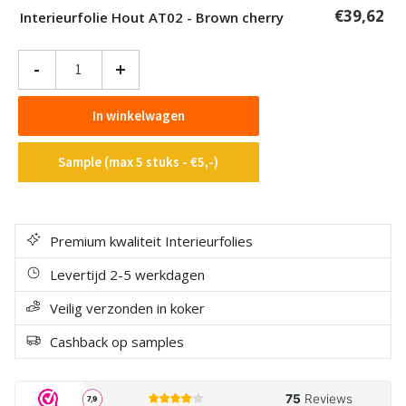
€
39,62
Interieurfolie Hout AT02 - Brown cherry
Interieurfolie
-
+
Hout
AT02
In winkelwagen
-
Brown
Sample (max 5 stuks - €5,-)
cherry
aantal
Premium kwaliteit Interieurfolies
Levertijd 2-5 werkdagen
Veilig verzonden in koker
Cashback op samples