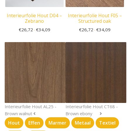
Interieurfolie Hout D04 –
Interieurfolie Hout F05 –
Zebrano
Structured oak
€
26,72
€
34,09
€
26,72
€
34,09
-
-
Interieurfolie Hout AL25 -
Interieurfolie Hout CT68 -
Brown walnut
Brown ebony
Hout
Effen
Marmer
Metaal
Textiel