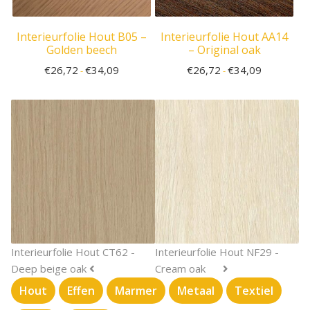
Interieurfolie Hout B05 –
Interieurfolie Hout AA14
Golden beech
– Original oak
€
26,72
€
34,09
€
26,72
€
34,09
-
-
Interieurfolie Hout CT62 -
Interieurfolie Hout NF29 -
Deep beige oak
Cream oak
Hout
Effen
Marmer
Metaal
Textiel