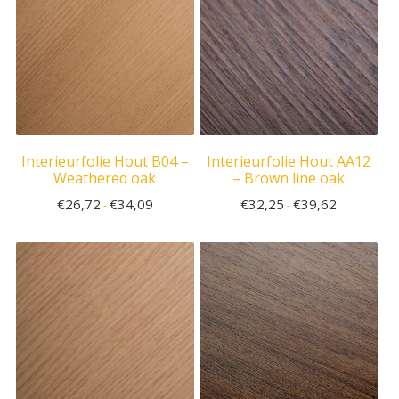
Interieurfolie Hout B04 –
Interieurfolie Hout AA12
Weathered oak
– Brown line oak
€
26,72
€
34,09
€
32,25
€
39,62
-
-