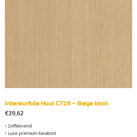
SALE
Advies
Sub
uitv
Interieurfolie Hout CT28 – Beige birch
€
39,62
• Zelfklevend
• Luxe premium kwaliteit