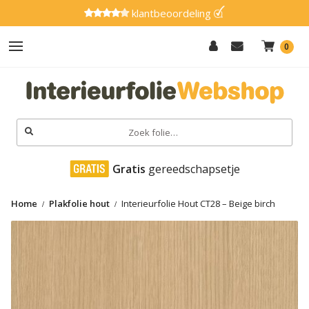
klantbeoordeling
0
Hout
Effen
Zoeken
naar:
Marmer
 Gratis
 gereedschapsetje
Metaal
Home
Plakfolie hout
Interieurfolie Hout CT28 – Beige birch
Glitter
Natuursteen
Textiel
Gereedschap