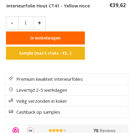
€
39,62
Interieurfolie Hout CT41 - Yellow noce
Interieurfolie
-
+
Hout
CT41
In winkelwagen
-
Yellow
Sample (max 5 stuks - €5,-)
noce
aantal
Premium kwaliteit Interieurfolies
Levertijd 2-5 werkdagen
Veilig verzonden in koker
Cashback op samples