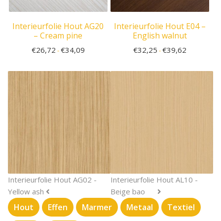
Interieurfolie Hout AG20
Interieurfolie Hout E04 –
– Cream pine
English walnut
€
26,72
€
34,09
€
32,25
€
39,62
-
-
Interieurfolie Hout AG02 -
Interieurfolie Hout AL10 -
Yellow ash
Beige bao
Hout
Effen
Marmer
Metaal
Textiel