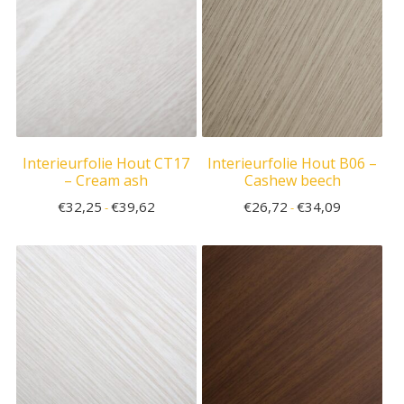
Interieurfolie Hout CT17
Interieurfolie Hout B06 –
– Cream ash
Cashew beech
€
32,25
€
39,62
€
26,72
€
34,09
-
-