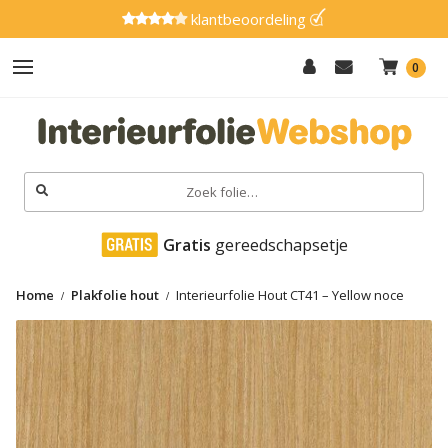
klantbeoordeling
0
Hout
Effen
Zoeken
naar:
Marmer
 Gratis
 gereedschapsetje
Metaal
Home
Plakfolie hout
Interieurfolie Hout CT41 – Yellow noce
Glitter
Natuursteen
Textiel
Gereedschap