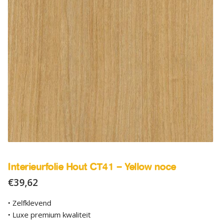
SALE
Advies
Sub
uitv
Interieurfolie Hout CT41 – Yellow noce
€
39,62
• Zelfklevend
• Luxe premium kwaliteit