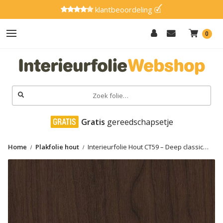
klantbeoordeling
0
Hout
Effen
Zoeken
naar:
Marmer
 Gratis
 gereedschapsetje
Metaal
Home
Plakfolie hout
Interieurfolie Hout CT59 – Deep classic
Glitter
brown
Natuursteen
Textiel
Gereedschap