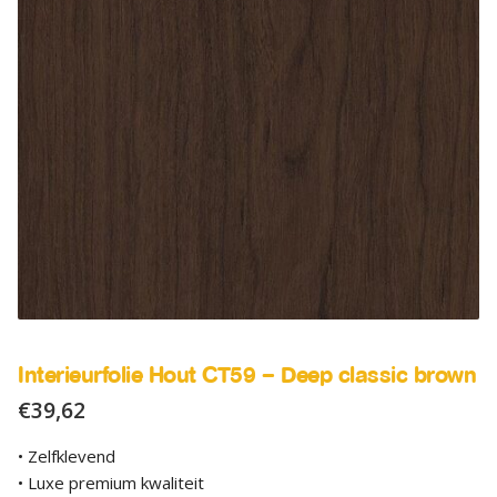
SALE
Advies
Sub
uitv
Interieurfolie Hout CT59 – Deep classic brown
€
39,62
• Zelfklevend
• Luxe premium kwaliteit