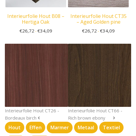
Interieurfolie Hout B08 –
Interieurfolie Hout CT35
Hertiga Oak
– Aged Golden pine
€
26,72
€
34,09
€
26,72
€
34,09
-
-
Interieurfolie Hout CT26 -
Interieurfolie Hout CT66 -
Bordeaux birch
Rich brown ebony
Hout
Effen
Marmer
Metaal
Textiel