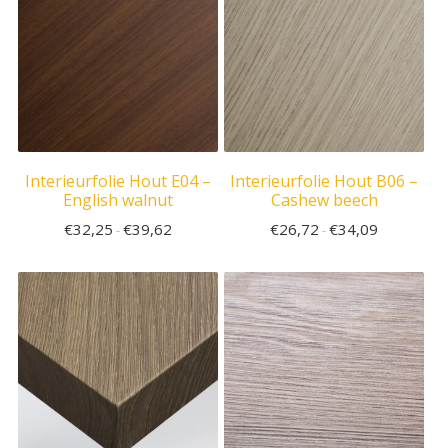
Interieurfolie Hout E04 –
Interieurfolie Hout B06 –
English walnut
Cashew beech
€
32,25
€
39,62
€
26,72
€
34,09
-
-