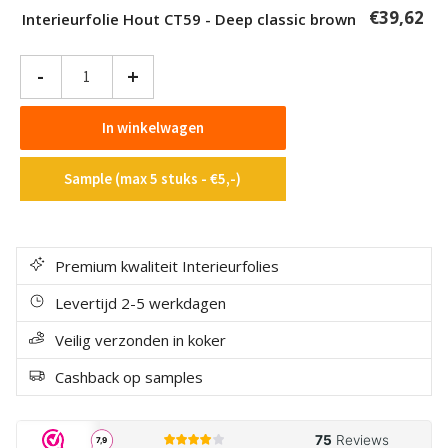
€
39,62
Interieurfolie Hout CT59 - Deep classic brown
Interieurfolie
-
+
Hout
CT59
In winkelwagen
-
Deep
Sample (max 5 stuks - €5,-)
classic
brown
aantal
Premium kwaliteit Interieurfolies
Levertijd 2-5 werkdagen
Veilig verzonden in koker
Cashback op samples