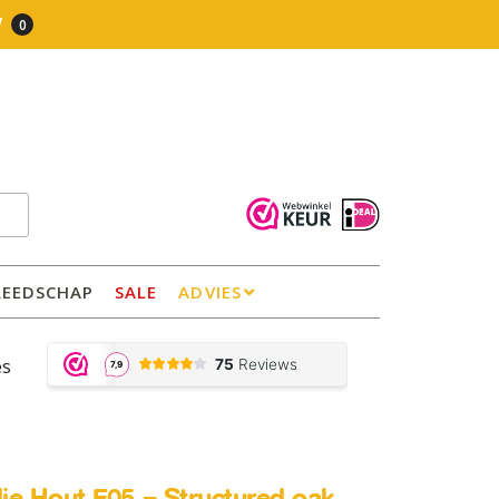
0
REEDSCHAP
SALE
ADVIES
es
olie Hout F05 – Structured oak