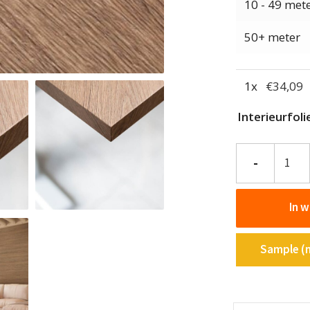
10 - 49 met
50+ meter
1
x
€
34,09
Interieurfol
Interieurfolie
-
Hout
F05
In 
-
Structured
oak
Sample (m
aantal