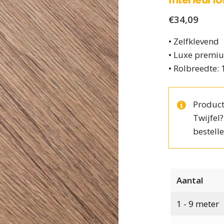
€
34,09
• Zelfklevend
• Luxe premiu
• Rolbreedte:
Product
Twijfel
bestelle
Aantal
1 - 9
meter