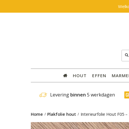
Welk
Zoe
naar
HOUT
EFFEN
MARME
 Levering 
binnen
 5 werkdagen
Home
Plakfolie hout
Interieurfolie Hout F05 –