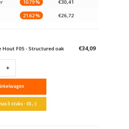
er
10.79 %
€
30,41
21.62 %
€
26,72
€
34,09
ie Hout F05 - Structured oak
+
winkelwagen
ax 5 stuks - €5,-)