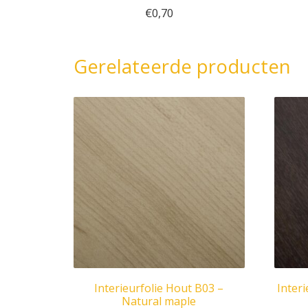
€
0,70
Gerelateerde producten
Interieurfolie Hout B03 –
Inter
Natural maple