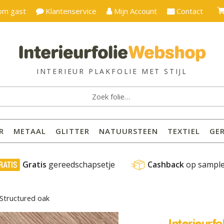
om gast
Klantenservice
Mijn Account
Contact
ken
:
R
METAAL
GLITTER
NATUURSTEEN
TEXTIEL
GE
 Gratis
 gereedschapsetje
Cashback
 op sampl
 Structured oak
Interieurf