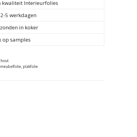
waliteit Interieurfolies
d 2-5 werkdagen
rzonden in koker
k op samples
e hout
,
meubelfolie
,
plakfolie