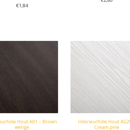
€
2,80
€
1,84
ieurfolie Hout A01 – Brown
Interieurfolie Hout AG2
wenge
Cream pine