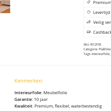
Premium k
Levertij
Veilig ve
Cashbac
SKU:
RI12F05
Categorie:
Plakfoli
Tags:
interieurfolie
Kenmerken:
Interieurfolie
: Meubelfolie
Garantie
: 10 jaar
Kwaliteit
: Premium, flexibel, waterbestendig