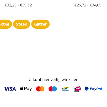
€
32,25
€
39,62
€
26,72
€
34,09
-
-
xtiel
Steen
Glitter
U kunt hier veilig winkelen