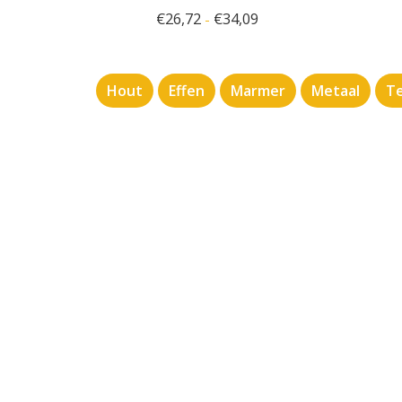
€
26,72
€
34,09
-
Hout
Effen
Marmer
Metaal
Te