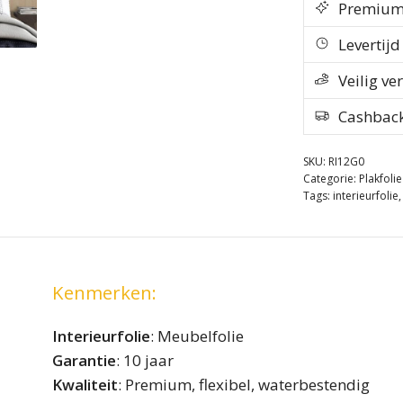
Premium k
Levertij
Veilig ve
Cashbac
SKU:
RI12G0
Categorie:
Plakfoli
Tags:
interieurfolie
Kenmerken:
Interieurfolie
: Meubelfolie
Garantie
: 10 jaar
Kwaliteit
: Premium, flexibel, waterbestendig