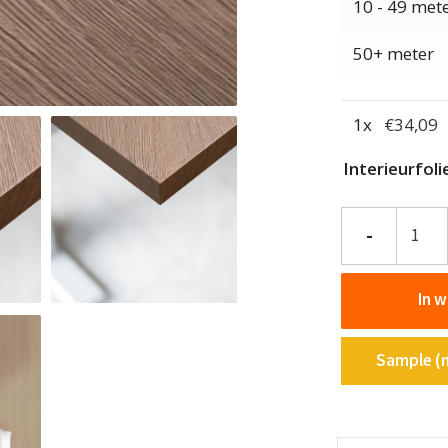
10 - 49 met
50+ meter
1
x
€
34,09
Interieurfoli
Interieurfolie
-
Hout
G0
In 
-
Line
oak
Sample (m
aantal