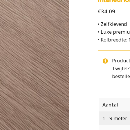
€
34,09
• Zelfklevend
• Luxe premiu
• Rolbreedte:
Product
Twijfel
bestelle
Aantal
1 - 9
meter