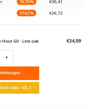
er
10.79 %
€
30,41
21.62 %
€
26,72
€
34,09
e Hout G0 - Line oak
+
winkelwagen
ax 5 stuks - €5,-)