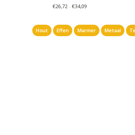
€
26,72
€
34,09
-
Hout
Effen
Marmer
Metaal
Te