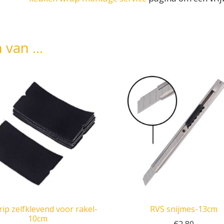
n van …
trip zelfklevend voor rakel-
RVS snijmes-13cm
10cm