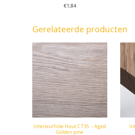
€
1,84
Gerelateerde producten
Interieurfolie Hout CT35 – Aged
In
Golden pine