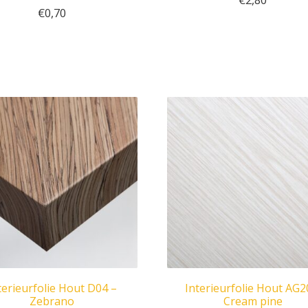
€
2,80
€
0,70
terieurfolie Hout D04 –
Interieurfolie Hout AG2
Zebrano
Cream pine