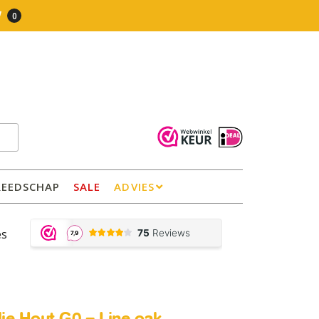
0
REEDSCHAP
SALE
ADVIES
es
olie Hout G0 – Line oak