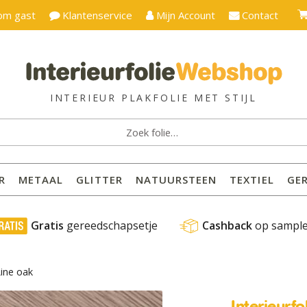
om gast
Klantenservice
Mijn Account
Contact
ken
:
R
METAAL
GLITTER
NATUURSTEEN
TEXTIEL
GE
 Gratis
 gereedschapsetje
Cashback
 op sampl
Line oak
Interieurf