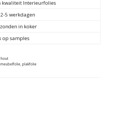
waliteit Interieurfolies
d 2-5 werkdagen
rzonden in koker
k op samples
e hout
,
meubelfolie
,
plakfolie