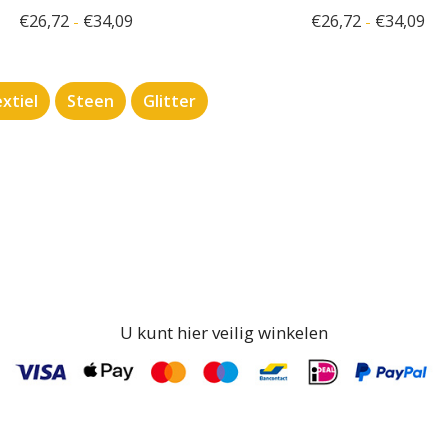
€
26,72
€
34,09
€
26,72
€
34,09
-
-
xtiel
Steen
Glitter
U kunt hier veilig winkelen