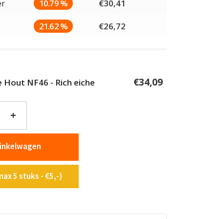
er
10.79 %
€
30,41
21.62 %
€
26,72
€
34,09
ie Hout NF46 - Rich eiche
+
winkelwagen
ax 5 stuks - €5,-)