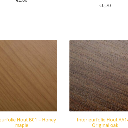
€
2,80
€
0,70
ieurfolie Hout B01 – Honey
Interieurfolie Hout AA1
maple
Original oak