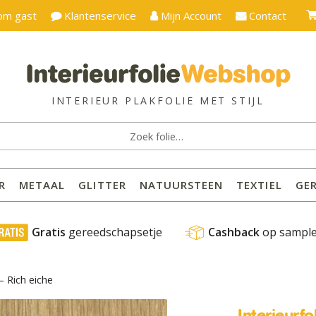
om gast
Klantenservice
Mijn Account
Contact
ken
:
R
METAAL
GLITTER
NATUURSTEEN
TEXTIEL
GE
 Gratis
 gereedschapsetje
Cashback
 op sampl
– Rich eiche
Interieurf