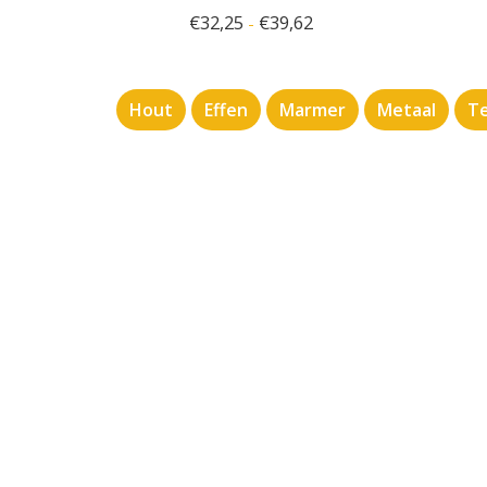
€
32,25
€
39,62
-
Hout
Effen
Marmer
Metaal
Te