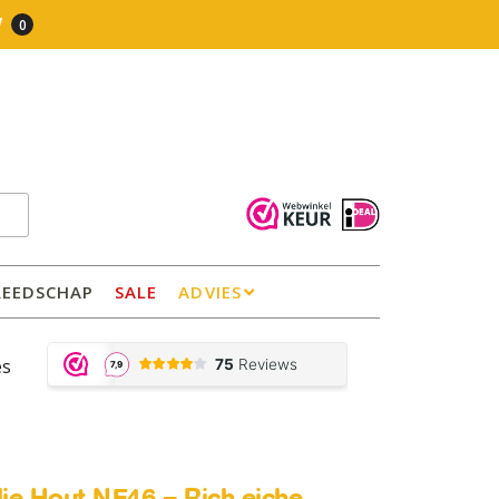
0
REEDSCHAP
SALE
ADVIES
es
olie Hout NF46 – Rich eiche