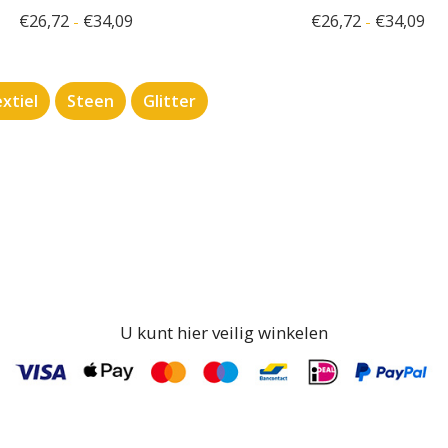
€
26,72
€
34,09
€
26,72
€
34,09
-
-
xtiel
Steen
Glitter
U kunt hier veilig winkelen