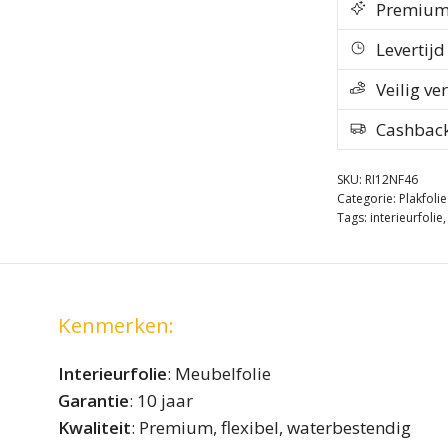
Premium k
Levertij
Veilig ve
Cashbac
SKU:
RI12NF46
Categorie:
Plakfoli
Tags:
interieurfolie
Kenmerken:
Interieurfolie
: Meubelfolie
Garantie
: 10 jaar
Kwaliteit
: Premium, flexibel, waterbestendig