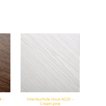
Interieu
Hout NF
Praline
4 –
Interieurfolie Hout AG20 –
Cream pine