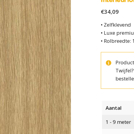
€
34,09
• Zelfklevend
• Luxe premiu
• Rolbreedte:
Product
Twijfel
bestelle
Aantal
1 - 9
meter