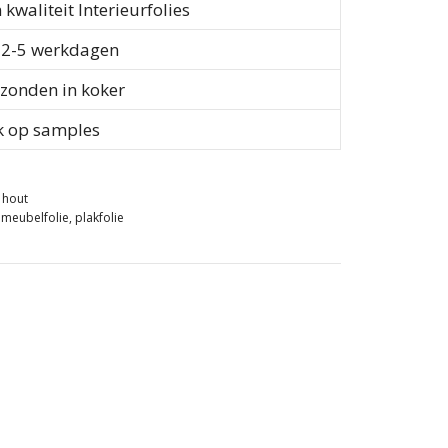
waliteit Interieurfolies
d 2-5 werkdagen
rzonden in koker
k op samples
e hout
,
meubelfolie
,
plakfolie