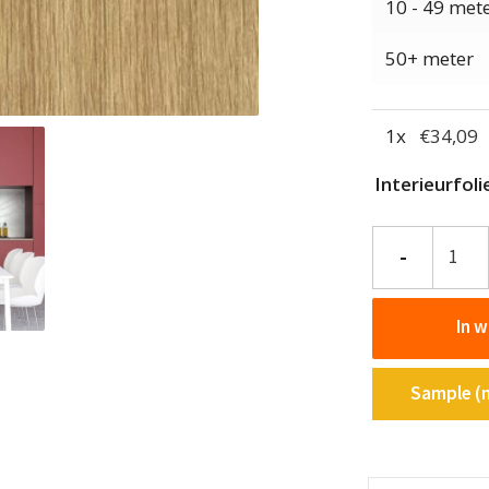
10 - 49 met
50+ meter
1
x
€
34,09
Interieurfol
Interieurfolie
-
Hout
NF46
In 
-
Rich
eiche
Sample (m
aantal