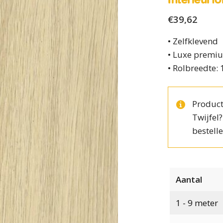
€
39,62
• Zelfklevend
• Luxe premiu
• Rolbreedte:
Product
Twijfel
bestelle
Aantal
1 - 9
meter