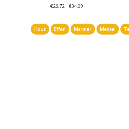
€
26,72
€
34,09
-
Hout
Effen
Marmer
Metaal
Te