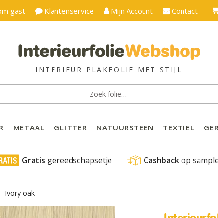
om gast
Klantenservice
Mijn Account
Contact
ken
:
R
METAAL
GLITTER
NATUURSTEEN
TEXTIEL
GE
 Gratis
 gereedschapsetje
Cashback
 op sampl
– Ivory oak
Interieurf