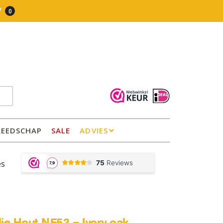
0
REEDSCHAP
SALE
ADVIES
es
olie Hout NF53 – Ivory oak