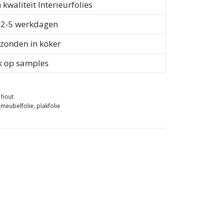
waliteit Interieurfolies
d 2-5 werkdagen
rzonden in koker
k op samples
e hout
,
meubelfolie
,
plakfolie