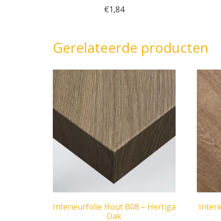
€
1,84
Gerelateerde producten
Interieurfolie Hout B08 – Hertiga
Interi
Oak