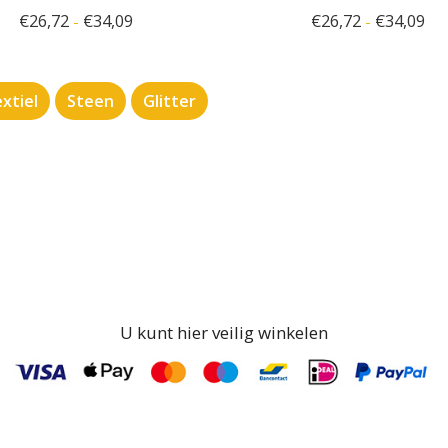
€
26,72
€
34,09
€
26,72
€
34,09
-
-
xtiel
Steen
Glitter
U kunt hier veilig winkelen