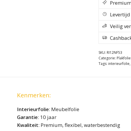
Premium k
Levertij
Veilig ve
Cashbac
SKU:
RI12NF53
Categorie:
Plakfoli
Tags:
interieurfolie
Kenmerken:
Interieurfolie
: Meubelfolie
Garantie
: 10 jaar
Kwaliteit
: Premium, flexibel, waterbestendig