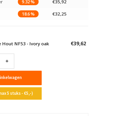
er
9.32 %
€
35,92
18.6 %
€
32,25
€
39,62
ie Hout NF53 - Ivory oak
+
winkelwagen
ax 5 stuks - €5,-)