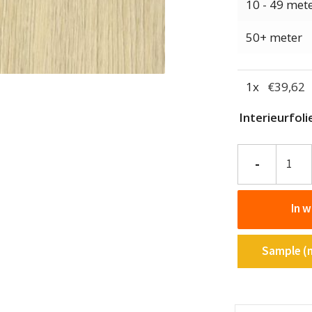
10 - 49 met
50+ meter
1
x
€
39,62
Interieurfol
Interieurfolie
-
Hout
NF53
In 
-
Ivory
oak
Sample (m
aantal