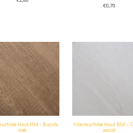
€
2,80
€
0,70
eurfolie Hout F04 – Bucolic
Interieurfolie Hout B50 –
oak
wood