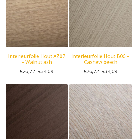
Interieurfolie Hout AZ07
Interieurfolie Hout B06 –
– Walnut ash
Cashew beech
€
26,72
€
34,09
€
26,72
€
34,09
-
-