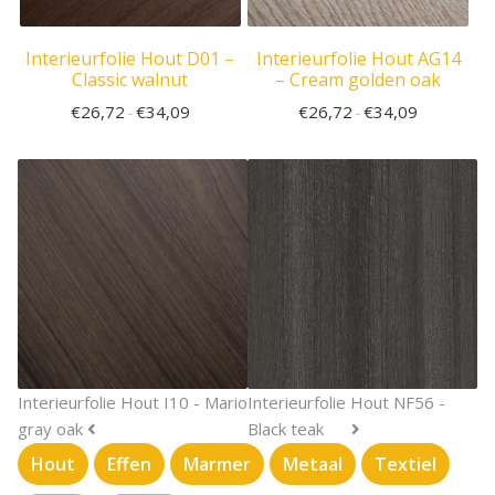
Interieurfolie Hout D01 –
Interieurfolie Hout AG14
Classic walnut
– Cream golden oak
€
26,72
€
34,09
€
26,72
€
34,09
-
-
Interieurfolie Hout I10 - Mario
Interieurfolie Hout NF56 -
gray oak
Black teak
Hout
Effen
Marmer
Metaal
Textiel