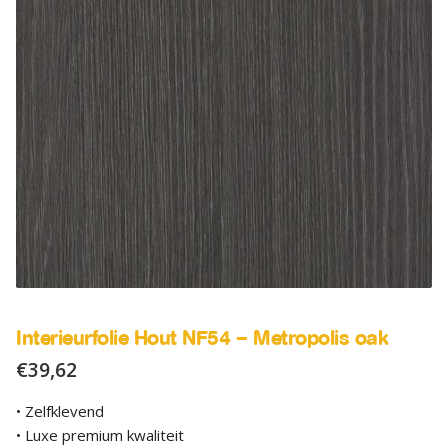
SALE
Advies
Sub
uitv
Interieurfolie Hout NF54 – Metropolis oak
€
39,62
• Zelfklevend
• Luxe premium kwaliteit