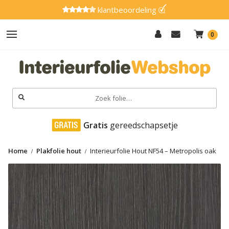
klantbeoordeling
0
Hout
Effen
Zoeken
naar:
Marmer
 Gratis
 gereedschapsetje
Metaal
Home
Plakfolie hout
Interieurfolie Hout NF54 – Metropolis oak
Glitter
Natuursteen
Textiel
Gereedschap